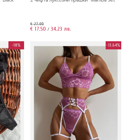
€ 27.00
€ 17.50
34.23 лв.
/
-18%
-13.64%