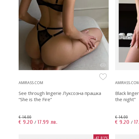
AMIRASS.COM
AMIRASS.CO
See through lingerie Луксозна прашка
Black linge
“She is the Fire”
the night”
€ 14.00
€ 14.00
€ 9.20
17.99 лв.
€ 9.20
17
/
/
-47.83%