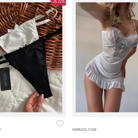
-26.12%
M
AMIRASS.COM