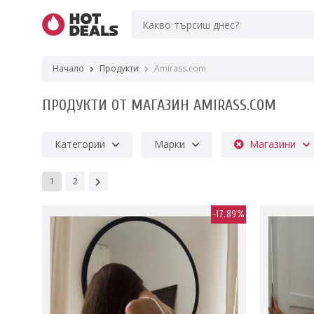
Начало
Продукти
Amirass.com
ПРОДУКТИ ОТ МАГАЗИН AMIRASS.COM
Категории
Марки
Магазини
1
2
-17.89%