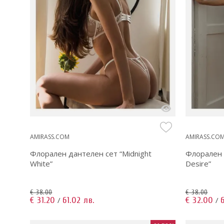
AMIRASS.COM
AMIRASS.CO
Флорален дантелен сет “Midnight
Флорален 
White”
Desire”
€ 38.00
€ 38.00
€ 31.20
61.02 лв.
€ 32.00
/
/