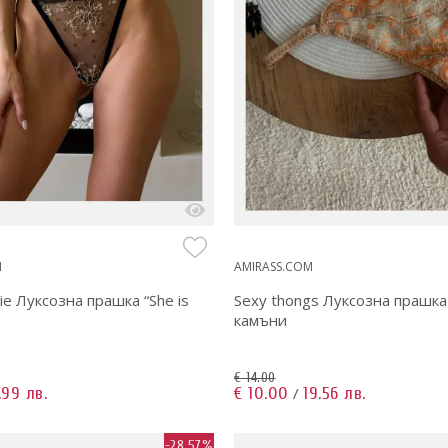
M
AMIRASS.COM
rie Луксозна прашка “She is
Sexy thongs Луксозна прашка 
камъни
€ 14.00
.99 лв.
€ 10.00
19.56 лв.
/
-28.57%