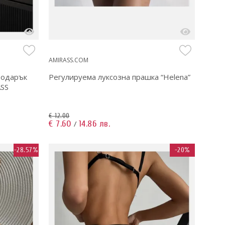
AMIRASS.COM
Подарък
Регулируема луксозна прашка “Helena”
ASS
€ 12.00
€ 7.60
14.86 лв.
/
-28.57%
-20%