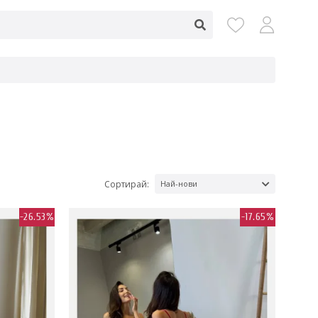
Сортирай:
Най-нови
-26.53%
-17.65%