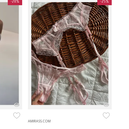
-20%
-25%
AMIRASS.COM