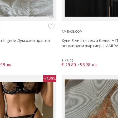
M
AMIRASS.COM
h lingerie Луксозна прашка
Купи 3 чифта секси бельо + 
регулируем жартиер | AMIR
€ 46.00
.99 лв.
€ 29.80
58.28 лв.
/
-34.29%