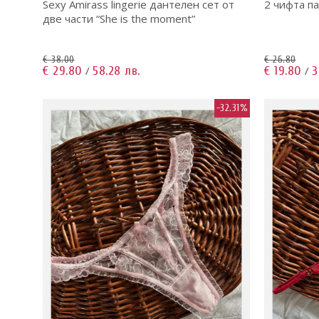
Sexy Amirass lingerie дантелен сет от
2 чифта п
две части “She is the moment”
€ 38.00
€ 26.80
€ 29.80
58.28 лв.
€ 19.80
3
/
/
-32.31%