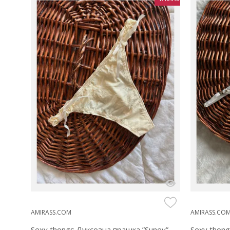
AMIRASS.COM
AMIRASS.CO
Sexy thongs Луксозна прашка ”Suney”
Sexy thon