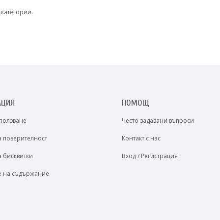
 категории.
АЦИЯ
ПОМОЩ
 ползване
Често задавани въпроси
а поверителност
Контакт с нас
а бисквитки
Вход / Регистрация
е на съдържание