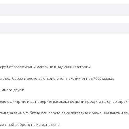
рти от селектирани магазини в над 2000 категории.
 с цел бързо и лесно да откриете топ находки от над 7000 марки.
и много други!
ело с филтрите и да намерите висококачествени продукти на супер атракт
твите за важно събитие или просто да се поглезите с разкошна чанта и вс
о с най-доброто на изгодна цена.