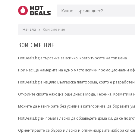
Начало
Кои сме ние
КОИ СМЕ НИЕ
HotDeals.bg е търсачка за всичко, което търсите на топ цена.
При нас ще намерите на едно място всички промоционални офе
HotDeals.bg е изцяло Българска платформа, която е разработена
Открийте своята находка още днес в Мода, Техника, Козметика 
Можете да навигирате без усилие в категориите, да боравите ум
HotDeals.bg ви помага лесно да обзаведете дома си, да се подго
Ориентирайте се бързо и лесно и оптимизирайте избора си сам