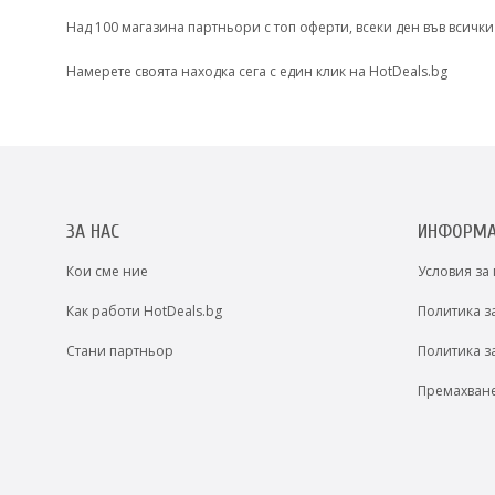
Над 100 магазина партньори с топ оферти, всеки ден във всички
Намерете своята находка сега с един клик на HotDeals.bg
ЗА НАС
ИНФОРМ
Кои сме ние
Условия за
Как работи HotDeals.bg
Политика з
Стани партньор
Политика з
Премахван