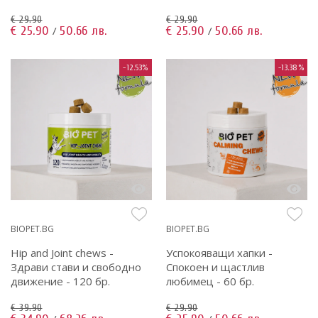
€ 29.90
€ 29.90
€ 25.90
50.66 лв.
€ 25.90
50.66 лв.
/
/
-12.53%
-13.38%
BIOPET.BG
BIOPET.BG
Hip and Joint chews -
Успокояващи хапки -
Здрави стави и свободно
Спокоен и щастлив
движение - 120 бр.
любимец - 60 бр.
€ 39.90
€ 29.90