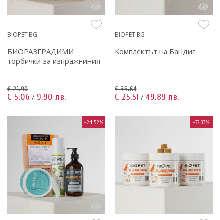
BIOPET.BG
BIOPET.BG
БИОРАЗГРАДИМИ
Комплектът на Бандит
торбички за изпражниния
€ 21.90
€ 35.64
€ 5.06
9.90 лв.
€ 25.51
49.89 лв.
/
/
-24.52%
-33.33%