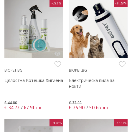
-22.6%
-21.28%
BIOPET.BG
BIOPET.BG
Цялостна Котешка Хигиена
Електрическа пила за
нокти
€ 44.86
€ 32.90
€ 34.72
67.91 лв.
€ 25.90
50.66 лв.
/
/
-74.43%
-27.81%