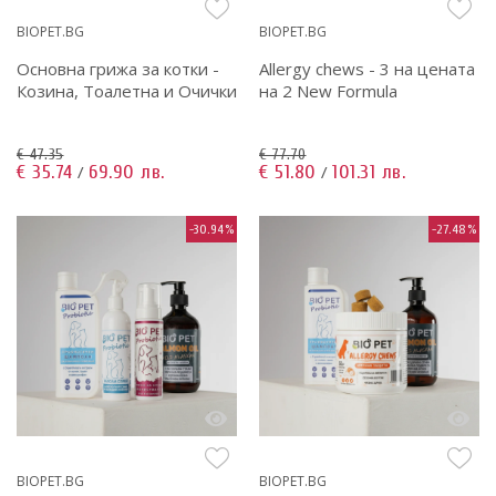
BIOPET.BG
BIOPET.BG
Основна грижа за котки -
Allergy chews - 3 на цената
Козина, Тоалетна и Очички
на 2 New Formula
€ 47.35
€ 77.70
€ 35.74
69.90 лв.
€ 51.80
101.31 лв.
/
/
-30.94%
-27.48%
BIOPET.BG
BIOPET.BG