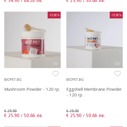
€ 34.90
68.26 лв.
€ 25.90
50.66 лв.
/
/
-13.38%
-13.38%
BIOPET.BG
BIOPET.BG
Mushroom Powder - 120 гр.
Eggshell Membrane Powder
- 120 гр.
€ 29.90
€ 29.90
€ 25.90
50.66 лв.
€ 25.90
50.66 лв.
/
/