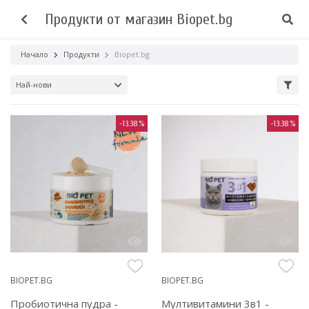
Продукти от магазин Biopet.bg
Начало
Продукти
Biopet.bg
Най-нови
-13.38%
-13.38%
BIOPET.BG
BIOPET.BG
Пробиотична пудра -
Мултивитамини 3в1 -