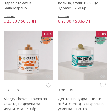
Здрав стомах и
Козина, Стави и Общо
балансирано
Здраве ~250 бр.
храносмилане - 120 гр.
€ 29.90
€ 29.90
€ 25.90
50.66 лв.
€ 25.90
50.66 лв.
/
/
-13.38%
-13.38%
BIOPET.BG
BIOPET.BG
Allergy chews - Грижа за
Дентална пудра - Чисти
кожата, подкрепа за
зъби, свеж дъх и красива
имунитета - 60 бр.
усмивка - 120 гр.