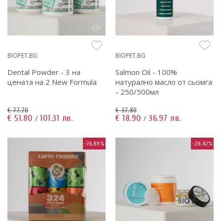
BIOPET.BG
BIOPET.BG
Dental Powder - 3 на
Salmon Oil - 100%
цената на 2 New Formula
натурално масло от сьомга
- 250/500мл
€ 77.70
€ 37.80
€ 51.80
101.31 лв.
€ 18.90
36.97 лв.
/
/
-76.89%
-28.42%