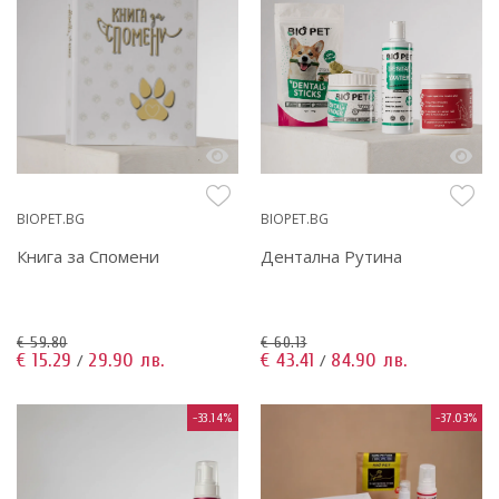
BIOPET.BG
BIOPET.BG
Книга за Спомени
Дентална Рутина
€ 59.80
€ 60.13
€ 15.29
29.90 лв.
€ 43.41
84.90 лв.
/
/
-33.14%
-37.03%