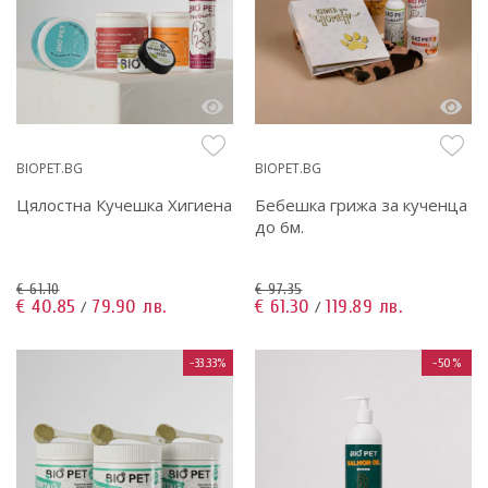
BIOPET.BG
BIOPET.BG
Цялостна Кучешка Хигиена
Бебешка грижа за кученца
до 6м.
€ 61.10
€ 97.35
€ 40.85
79.90 лв.
€ 61.30
119.89 лв.
/
/
-33.33%
-50%