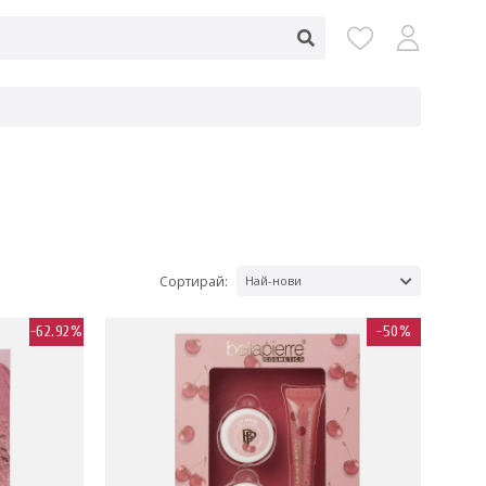
Сортирай:
Най-нови
-62.92%
-50%