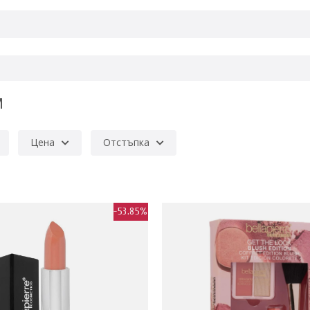
M
Цена
Отстъпка
-53.85%