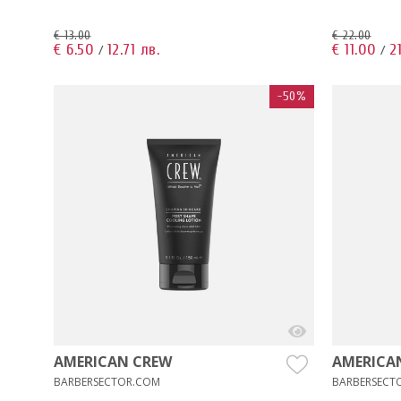
€ 13.00
€ 22.00
€ 6.50
12.71 лв.
€ 11.00
21
/
/
-50%
AMERICAN CREW
AMERICA
BARBERSECTOR.COM
BARBERSECT