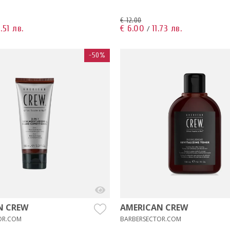
€ 12.00
.51 лв.
€ 6.00
11.73 лв.
/
-50%
N CREW
AMERICAN CREW
OR.COM
BARBERSECTOR.COM