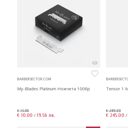
BARBERSECTOR.COM
BARBERSECT
My-Blades Platinum Ножчета 100бр
Tensor 1 
€ 13.00
€ 289.00
€ 10.00
19.56 лв.
€ 245.00
/