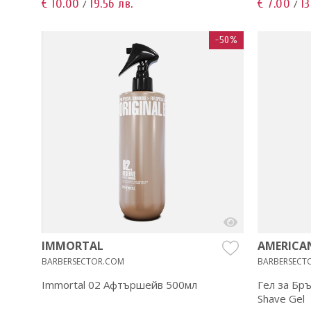
€ 10.00
19.56 лв.
€ 7.00
13
/
/
-50%
IMMORTAL
AMERICA
BARBERSECTOR.COM
BARBERSECT
Immortal 02 Aфтършейв 500мл
Гел за Бръ
Shave Gel