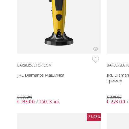
BARBERSECTOR.COM
BARBERSECT
JRL Diamante Машинка
JRL Diama
тример
€ 205.00
€ 330.00
€ 133.00
260.13 лв.
€ 223.00
/
-23.08%