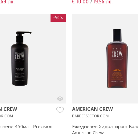
.69 лв.
€ 10.00
19.56 лв.
/
-50%
N CREW
AMERICAN CREW
OR.COM
BARBERSECTOR.COM
снене 450мл - Precision
Ежедневен Хидратиращ Балс
American Crew