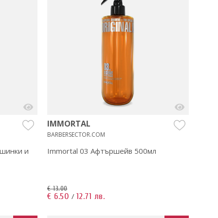
IMMORTAL
BARBERSECTOR.COM
ашинки и
Immortal 03 Aфтършейв 500мл
€ 13.00
€ 6.50
12.71 лв.
/