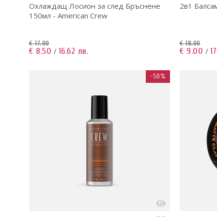
Охлаждащ Лосион за след Бръснене
2в1 Балса
150мл - American Crew
€ 17.00
€ 18.00
€ 8.50
16.62 лв.
€ 9.00
17
/
/
-50%