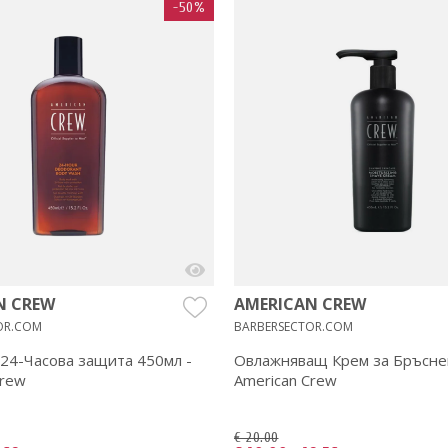
-50%
N CREW
AMERICAN CREW
OR.COM
BARBERSECTOR.COM
 24-Часова защита 450мл -
Овлажняващ Крем за Бръсне
Crew
American Crew
€ 20.00