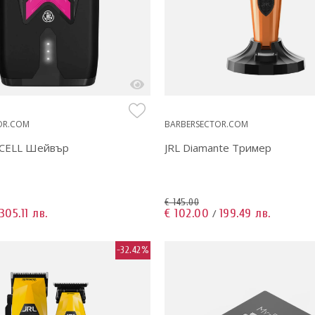
OR.COM
BARBERSECTOR.COM
CELL Шейвър
JRL Diamante Тример
€ 145.00
305.11 лв.
€ 102.00
199.49 лв.
/
-32.42%