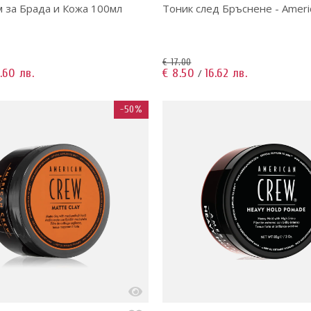
м за Брада и Кожа 100мл
Тоник след Бръснене - Ameri
€ 17.00
.60 лв.
€ 8.50
16.62 лв.
/
-50%