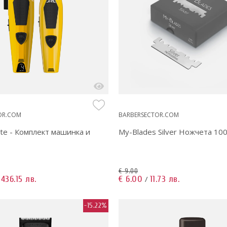
OR.COM
BARBERSECTOR.COM
nte - Комплект машинка и
My-Blades Silver Ножчета 10
€ 9.00
436.15 лв.
€ 6.00
11.73 лв.
/
/
-15.22%