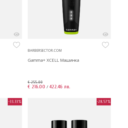
BARBERSECTOR.COM
Gamma+ XCELL Машинка
€ 255.00
€ 216.00
422.46 лв.
/
-33.33%
-28.57%