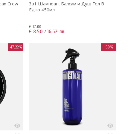
can Crew
3в1 Шампоан, Балсам и Душ Гел В
Едно 450мл
€ 17.00
€ 8.50
16.62 лв.
/
-47.22%
-50%