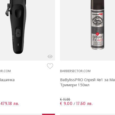
OR.COM
BARBERSECTOR.COM
Машинка
BaBylissPRO Спрей 4в1 за М
Тримери 150мл
€ 11.00
479.18 лв.
€ 9.00
17.60 лв.
/
/