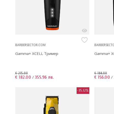
BARBERSECTOR.COM
BARBERSECT
Gamma+ XCELL Тример
Gamma+ X
€ 215.00
€ 184.00
€ 182.00
355.96 лв.
€ 156.00
/
/
-35.12%