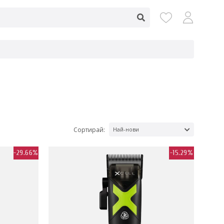
Сортирай:
Най-нови
-29.66%
-15.29%