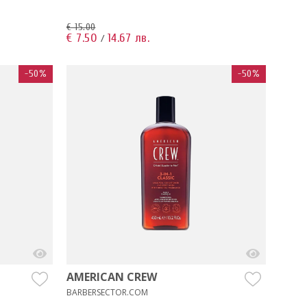
€ 15.00
€ 7.50
14.67 лв.
/
-50%
-50%
AMERICAN CREW
BARBERSECTOR.COM