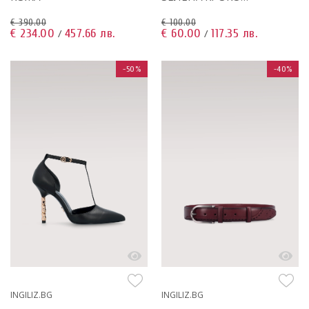
ЩАМПОВАНА КОЖА И
€ 390.00
€ 100.00
КАФЯВА КРОКО
€ 234.00
457.66 лв.
€ 60.00
117.35 лв.
/
/
ЩАМПОВАНА КОЖА
-50%
-40%
INGILIZ.BG
INGILIZ.BG