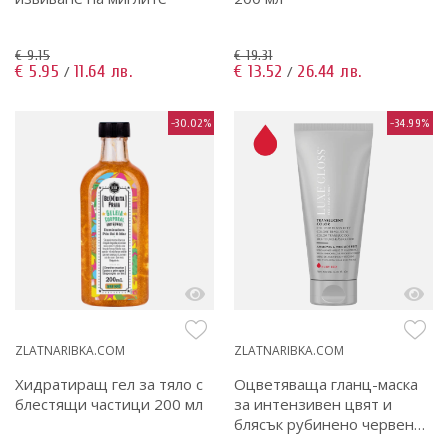
€ 9.15
€ 19.31
€ 5.95
11.64 лв.
€ 13.52
26.44 лв.
/
/
-30.02%
-34.99%
ZLATNARIBKA.COM
ZLATNARIBKA.COM
Хидратиращ гел за тяло с
Оцветяваща гланц-маска
блестящи частици 200 мл
за интензивен цвят и
блясък рубинено червено
200 мл