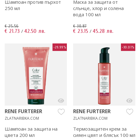
Шампоан против пърхот
Маска за защита от
250 мл
слънце, хлор и солена
вода 100 мл
€ 25.56
€ 30.87
€ 21.73
42.50 лв.
€ 23.15
45.28 лв.
/
/
-29.99%
-30.01%
RENE FURTERER
RENE FURTERER
ZLATNARIBKA.COM
ZLATNARIBKA.COM
Шампоан за защита на
Термозащитен крем за
цвета 200 мл
сияен цвят и блясък 100 мл