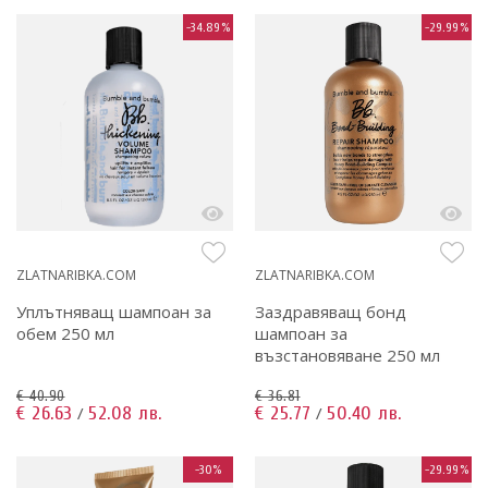
-34.89%
-29.99%
ZLATNARIBKA.COM
ZLATNARIBKA.COM
Уплътняващ шампоан за
Заздравяващ бонд
обем 250 мл
шампоан за
възстановяване 250 мл
€ 40.90
€ 36.81
€ 26.63
52.08 лв.
€ 25.77
50.40 лв.
/
/
-30%
-29.99%