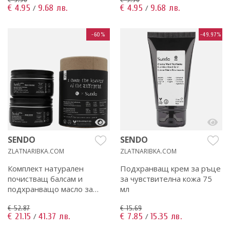
€ 4.95
9.68 лв.
€ 4.95
9.68 лв.
/
/
-60%
-49.97%
SENDO
SENDO
ZLATNARIBKA.COM
ZLATNARIBKA.COM
Комплект натурален
Подхранващ крем за ръце
почистващ балсам и
за чувствителна кожа 75
подхранващо масло за
мл
тяло
€ 52.87
€ 15.69
€ 21.15
41.37 лв.
€ 7.85
15.35 лв.
/
/