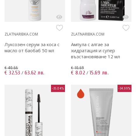
ZLATNARIBKA.COM
ZLATNARIBKA.COM
Луксозен серум за коса с
Ампула с алгае за
масло от баобаб 50 мл
хидратация и супер
възстановяване 12 мл
€ 40.66
€ 10.69
€ 32.53
63.62 лв.
€ 8.02
15.69 лв.
/
/
-35.04%
-34.99%