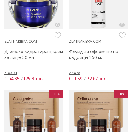
ZLATNARIBKA.COM
ZLATNARIBKA.COM
Дълбоко хидратиращ крем
Флуид за оформяне на
за лице 50 мл
къдрици 150 мл
€ 80.44
€ 19.31
€ 64.35
125.86 лв.
€ 11.59
22.67 лв.
/
/
-10%
-10%