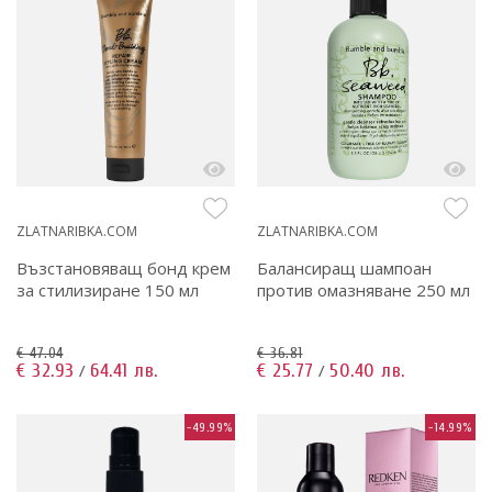
ZLATNARIBKA.COM
ZLATNARIBKA.COM
Възстановяващ бонд крем
Балансиращ шампоан
за стилизиране 150 мл
против омазняване 250 мл
€ 47.04
€ 36.81
€ 32.93
64.41 лв.
€ 25.77
50.40 лв.
/
/
-49.99%
-14.99%