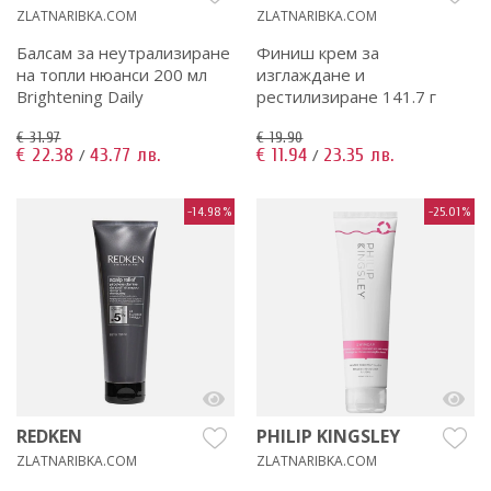
ZLATNARIBKA.COM
ZLATNARIBKA.COM
Балсам за неутрализиране
Финиш крем за
на топли нюанси 200 мл
изглаждане и
Brightening Daily
рестилизиране 141.7 г
€ 31.97
€ 19.90
€ 22.38
43.77 лв.
€ 11.94
23.35 лв.
/
/
-14.98%
-25.01%
REDKEN
PHILIP KINGSLEY
ZLATNARIBKA.COM
ZLATNARIBKA.COM