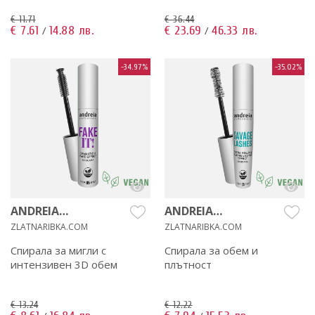
€ 11.71
€ 36.44
€ 7.61
14.88 лв.
€ 23.69
46.33 лв.
/
/
-34.97%
-35.02%
ANDREIA
ANDREIA
PROFESSIONAL
PROFESSIONAL
ZLATNARIBKA.COM
ZLATNARIBKA.COM
Спирала за мигли с
Спирала за обем и
интензивен 3D обем
плътност
€ 13.24
€ 12.22