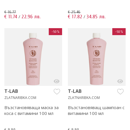
€ 16.77
€ 25.46
€ 11.74
22.96 лв.
€ 17.82
34.85 лв.
/
/
-50%
-50%
T-LAB
T-LAB
ZLATNARIBKA.COM
ZLATNARIBKA.COM
Възстановяваща маска за
Възстановяващ шампоан с
коса с витамини 100 мл
витамини 100 мл
€ 9.90
€ 9.90