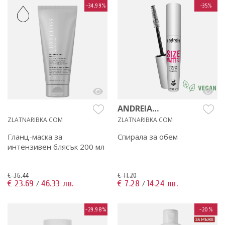
-34.99%
-35%
ANDREIA
PROFESSIONAL
ZLATNARIBKA.COM
ZLATNARIBKA.COM
Гланц-маска за
Спирала за обем
интензивен блясък 200 мл
€ 36.44
€ 11.20
€ 23.69
46.33 лв.
€ 7.28
14.24 лв.
/
/
-29.98%
-20%