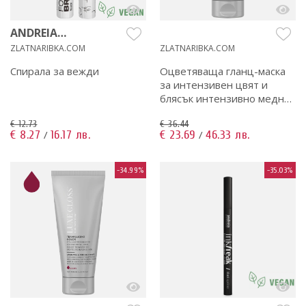
ANDREIA
PROFESSIONAL
ZLATNARIBKA.COM
ZLATNARIBKA.COM
Спирала за вежди
Оцветяваща гланц-маска
за интензивен цвят и
блясък интензивно медно
200 мл
€ 12.73
€ 36.44
€ 8.27
16.17 лв.
€ 23.69
46.33 лв.
/
/
-34.99%
-35.03%