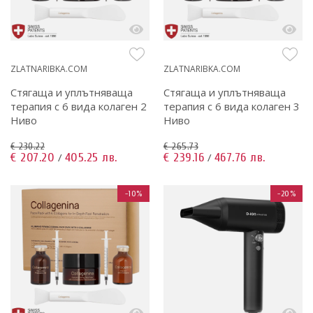
ZLATNARIBKA.COM
ZLATNARIBKA.COM
Стягаща и уплътняваща
Стягаща и уплътняваща
терапия с 6 вида колаген 2
терапия с 6 вида колаген 3
Ниво
Ниво
€ 230.22
€ 265.73
€ 207.20
405.25 лв.
€ 239.16
467.76 лв.
/
/
-10%
-20%