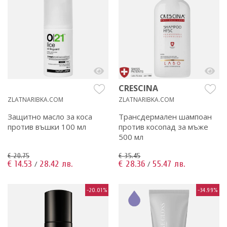
CRESCINA
ZLATNARIBKA.COM
ZLATNARIBKA.COM
Защитно масло за коса
Трансдермален шампоан
против въшки 100 мл
против косопад за мъже
500 мл
€ 20.75
€ 35.45
€ 14.53
28.42 лв.
€ 28.36
55.47 лв.
/
/
-20.01%
-34.99%