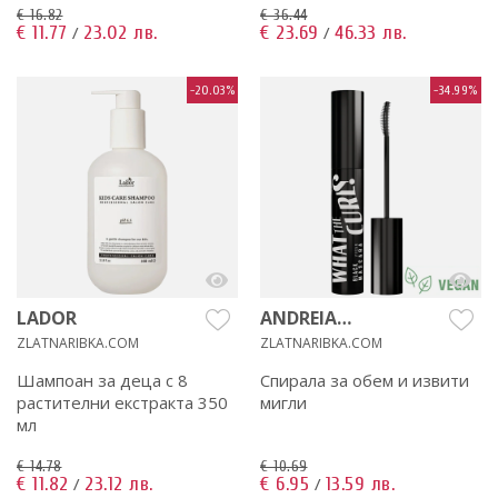
€ 16.82
€ 36.44
€ 11.77
23.02 лв.
€ 23.69
46.33 лв.
/
/
-20.03%
-34.99%
LADOR
ANDREIA
PROFESSIONAL
ZLATNARIBKA.COM
ZLATNARIBKA.COM
Шампоан за деца с 8
Спирала за обем и извити
растителни екстракта 350
мигли
мл
€ 14.78
€ 10.69
€ 11.82
23.12 лв.
€ 6.95
13.59 лв.
/
/