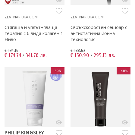
ZLATNARIBKA.COM
ZLATNARIBKA.COM
Стягаща и уплътняваща
Свръхскоростен сешоар с
терапия с 6 вида колаген 1
антистатична йонна
Ниво
технология
€ 194.16
€ 188.62
€ 174.74
341.76 лв.
€ 150.90
295.13 лв.
/
/
-30%
-40%
PHILIP KINGSLEY