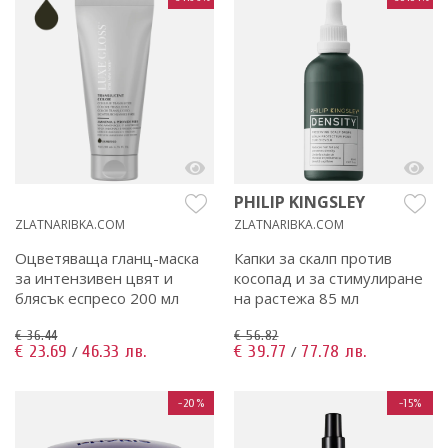
PHILIP KINGSLEY
ZLATNARIBKA.COM
ZLATNARIBKA.COM
Оцветяваща гланц-маска
Капки за скалп против
за интензивен цвят и
косопад и за стимулиране
блясък еспресо 200 мл
на растежа 85 мл
€ 36.44
€ 56.82
€ 23.69
46.33 лв.
€ 39.77
77.78 лв.
/
/
-20%
-15%