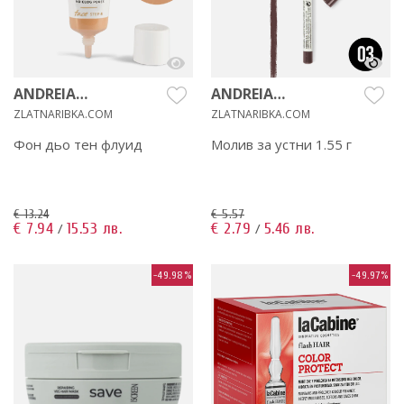
ANDREIA
ANDREIA
PROFESSIONAL
PROFESSIONAL
ZLATNARIBKA.COM
ZLATNARIBKA.COM
Фон дьо тен флуид
Молив за устни 1.55 г
€ 13.24
€ 5.57
€ 7.94
15.53 лв.
€ 2.79
5.46 лв.
/
/
-49.98%
-49.97%