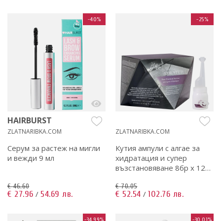
-40%
-25%
HAIRBURST
ZLATNARIBKA.COM
ZLATNARIBKA.COM
Серум за растеж на мигли
Кутия ампули с алгае за
и вежди 9 мл
хидратация и супер
възстановяване 8бр х 12
мл
€ 46.60
€ 70.05
€ 27.96
54.69 лв.
€ 52.54
102.76 лв.
/
/
-34.99%
-30.01%