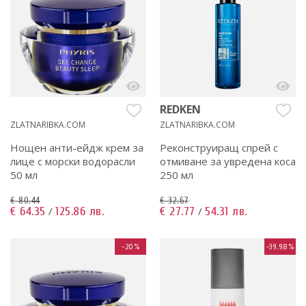
REDKEN
ZLATNARIBKA.COM
ZLATNARIBKA.COM
Нощен анти-ейдж крем за
Реконструиращ спрей с
лице с морски водорасли
отмиване за увредена коса
50 мл
250 мл
€ 80.44
€ 32.67
€ 64.35
125.86 лв.
€ 27.77
54.31 лв.
/
/
-20%
-39.98%