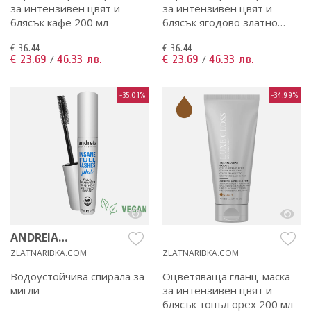
за интензивен цвят и
за интензивен цвят и
блясък кафе 200 мл
блясък ягодово златно
русо 200 мл
€ 36.44
€ 36.44
€ 23.69
46.33 лв.
€ 23.69
46.33 лв.
/
/
-35.01%
-34.99%
ANDREIA
PROFESSIONAL
ZLATNARIBKA.COM
ZLATNARIBKA.COM
Водоустойчива спирала за
Оцветяваща гланц-маска
мигли
за интензивен цвят и
блясък топъл орех 200 мл