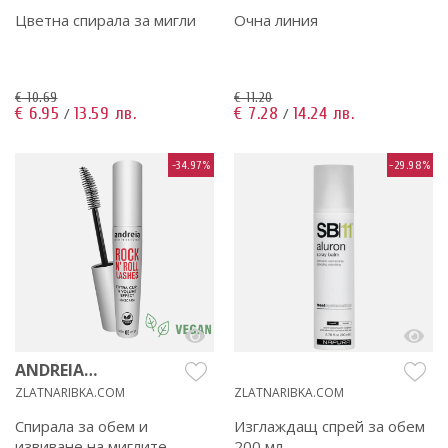
Цветна спирала за мигли
Очна линия
€ 10.69
€ 11.20
€ 6.95
13.59 лв.
€ 7.28
14.24 лв.
/
/
-34.97%
-29.98%
ANDREIA
PROFESSIONAL
ZLATNARIBKA.COM
ZLATNARIBKA.COM
Спирала за обем и
Изглаждащ спрей за обем
извиване на миглите
200 мл