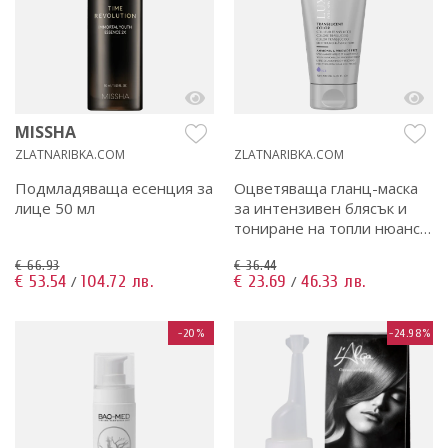
MISSHA
ZLATNARIBKA.COM
ZLATNARIBKA.COM
Подмладяваща есенция за
Оцветяваща гланц-маска
лице 50 мл
за интензивен блясък и
тониране на топли нюанси
200 мл
€ 66.93
€ 36.44
€ 53.54
104.72 лв.
€ 23.69
46.33 лв.
/
/
-20%
-24.98%