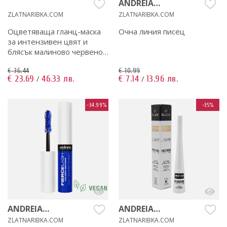
ANDREIA
PROFESSIONAL
ZLATNARIBKA.COM
ZLATNARIBKA.COM
Оцветяваща гланц-маска
Очна линия писец
за интензивен цвят и
блясък малиново червено
200 мл
€ 36.44
€ 10.99
€ 23.69
46.33 лв.
€ 7.14
13.96 лв.
/
/
-34.99%
-35%
ANDREIA
ANDREIA
PROFESSIONAL
PROFESSIONAL
ZLATNARIBKA.COM
ZLATNARIBKA.COM