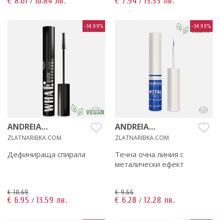
€ 8.61
16.84 лв.
€ 7.94
15.53 лв.
/
/
-34.99%
-34.99%
ANDREIA
ANDREIA
PROFESSIONAL
PROFESSIONAL
ZLATNARIBKA.COM
ZLATNARIBKA.COM
Дефинираща спирала
Течна очна линия с
металически ефект
€ 10.69
€ 9.66
€ 6.95
13.59 лв.
€ 6.28
12.28 лв.
/
/