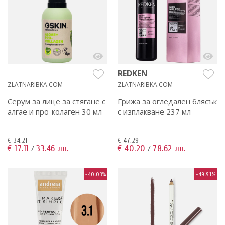
REDKEN
ZLATNARIBKA.COM
ZLATNARIBKA.COM
Серум за лице за стягане с
Грижа за огледален блясък
алгае и про-колаген 30 мл
с изплакване 237 мл
€ 34.21
€ 47.29
€ 17.11
33.46 лв.
€ 40.20
78.62 лв.
/
/
-40.03%
-49.91%