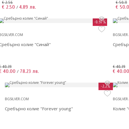
€ 2.56
€ 50.11
€ 2.50
4.89 лв.
€ 50.
/
-0.97%
BGSILVER.COM
BGSILVER
Сребърно колие "Синай"
Сребърн
€ 40.39
€ 40.39
€ 40.00
78.23 лв.
€ 40.0
/
-2.2%
BGSILVER.COM
BGSILVER
Сребърно колие "Forever young"
Колие "