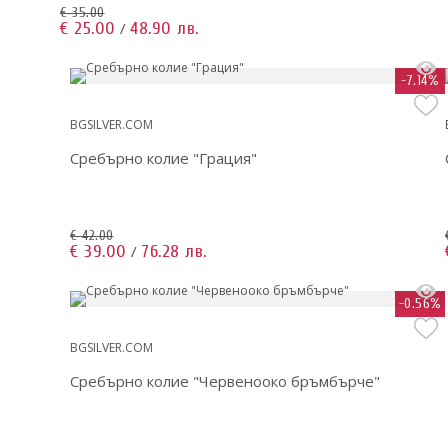
€ 35.00
€ 25.00
48.90 лв.
/
-7.14%
BGSILVER.COM
Сребърно колие "Грация"
€ 42.00
€ 39.00
76.28 лв.
/
-0.56%
BGSILVER.COM
Сребърно колие "Червенооко бръмбърче"