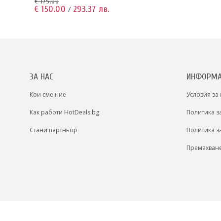
€ 175.00
€ 150.00
293.37 лв.
/
ЗА НАС
ИНФОРМ
Кои сме ние
Условия за
Как работи HotDeals.bg
Политика з
Стани партньор
Политика з
Премахван