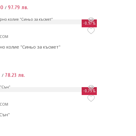
00
97.79 лв.
/
-0.97%
.COM
о колие "Синьо за късмет"
0
78.23 лв.
/
-0.79%
.COM
Сън"