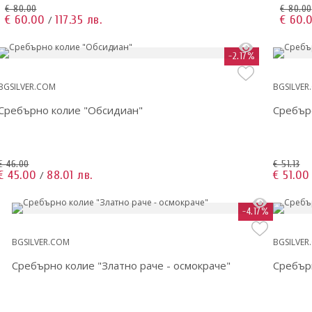
€ 80.00
€ 80.00
€ 60.00
117.35 лв.
€ 60.
/
-2.17%
BGSILVER.COM
BGSILVER
Сребърно колие "Обсидиан"
Сребър
€ 46.00
€ 51.13
€ 45.00
88.01 лв.
€ 51.00
/
-4.17%
BGSILVER.COM
BGSILVER
Сребърно колие "Златно раче - осмокраче"
Сребър