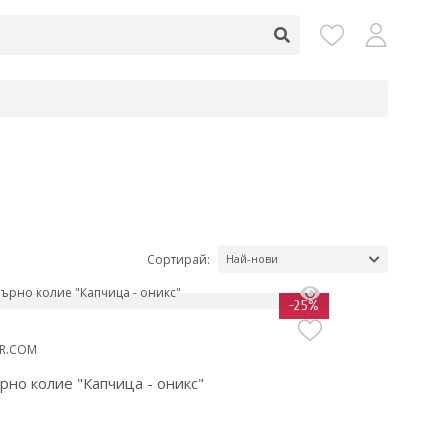
Сортирай:
Най-нови
-25%
ER.COM
рно колие "Капчица - оникс"