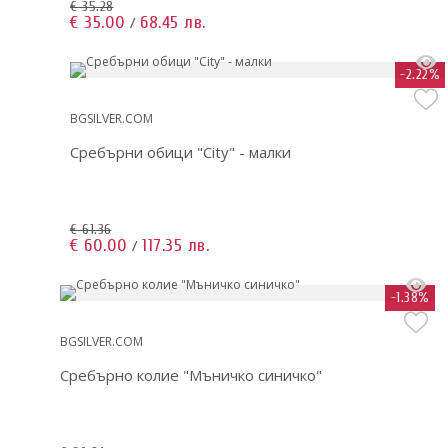
€ 35.28
€ 35.00
68.45 лв.
/
-2.22%
BGSILVER.COM
Сребърни обици "City" - малки
€ 61.36
€ 60.00
117.35 лв.
/
-1.38%
BGSILVER.COM
Сребърно колие "Мъничко синичко"