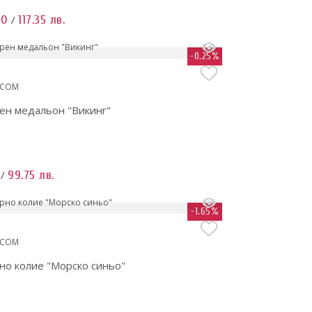
00
117.35 лв.
/
-0.25%
.COM
ен медальон "Викинг"
99.75 лв.
/
-1.65%
.COM
но колие "Морско синьо"