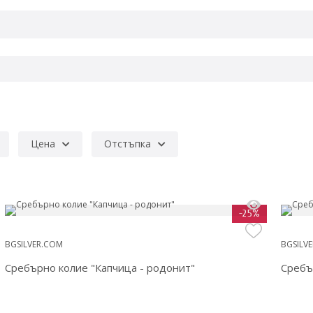
Цена
Отстъпка
-25%
BGSILVER.COM
BGSILV
Сребърно колие "Капчица - родонит"
Сребъ