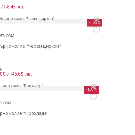
68.45 лв.
/
-1.55%
VER.COM
ърно колие "Черен циркон"
8
.00
146.69 лв.
/
-1.22%
ER.COM
рно колие "Прохлада"