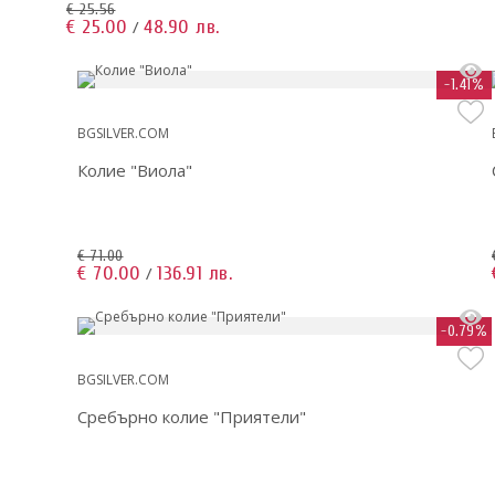
€ 25.56
€ 25.00
48.90 лв.
/
-1.41%
BGSILVER.COM
Колие "Виола"
€ 71.00
€ 70.00
136.91 лв.
/
-0.79%
BGSILVER.COM
Сребърно колие "Приятели"