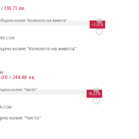
136.71 лв.
/
-2.21%
VER.COM
ърно колие "Колелото на живота"
82
5.00
244.48 лв.
/
-0.22%
ER.COM
рно колие "Чисто"