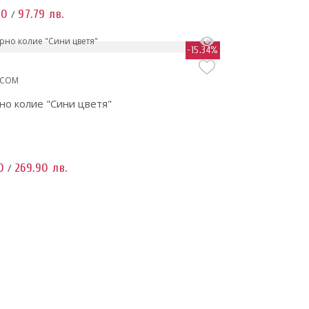
00
97.79 лв.
/
-15.34%
.COM
но колие "Сини цветя"
0
269.90 лв.
/