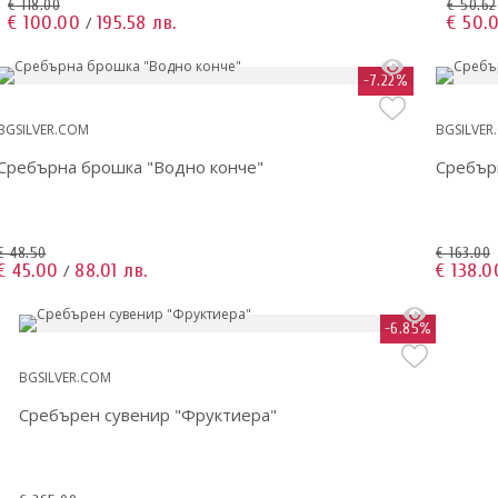
€ 118.00
€ 50.62
€ 100.00
195.58 лв.
€ 50.
/
-7.22%
BGSILVER.COM
BGSILVER
Сребърна брошка "Водно конче"
Сребър
€ 48.50
€ 163.00
€ 45.00
88.01 лв.
€ 138.0
/
-6.85%
BGSILVER.COM
Сребърен сувенир "Фруктиера"