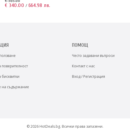
€ 365.00
€ 340.00
664.98 лв.
/
АЦИЯ
ПОМОЩ
 ползване
Често задавани въпроси
а поверителност
Контакт с нас
а бисквитки
Вход / Регистрация
е на съдържание
© 2026 HotDeals.bg. Всички права запазени.