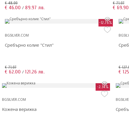
€ 48.00
€ 71.07
€ 46.00
89.97 лв.
€ 69.90
/
-12.76%
BGSILVER.COM
BGSIL
Сребърно колие "Стил"
Среб
€ 71.07
€ 127.
€ 62.00
121.26 лв.
€ 12
/
-2.34%
BGSILVER.COM
BGSILV
Кожена верижка
Сребъ