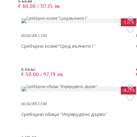
€ 60.84
€ 60.00
117.35 лв.
/
-1.22%
BGSILVER.COM
Сребърно колие"Сред вълните I"
€ 50.62
€ 50.00
97.79 лв.
/
-14.29%
BGSILVER.COM
Сребърни обици "Изумрудено дърво"