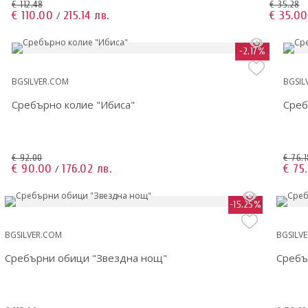
€ 112.48
€ 35.28
€ 110.00
215.14 лв.
€ 35.00
/
-2.17%
BGSILVER.COM
BGSIL
Сребърно колие "Ибиса"
Среб
€ 92.00
€ 76.1
€ 90.00
176.02 лв.
€ 75
/
-15.25%
BGSILVER.COM
BGSILV
Сребърни обици "Звездна нощ"
Сребъ