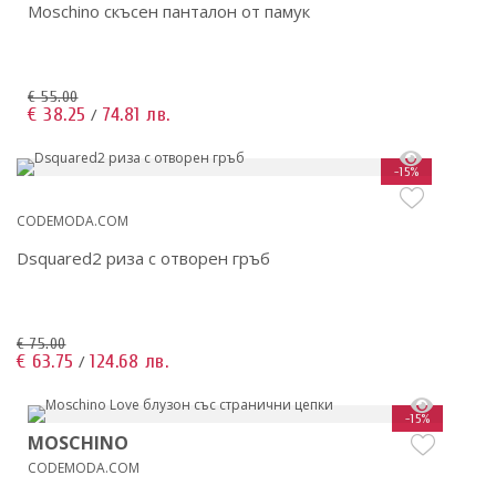
Moschino скъсен панталон от памук
€ 55.00
€ 38.25
74.81 лв.
/
-15%
CODEMODA.COM
Dsquared2 риза с отворен гръб
€ 75.00
€ 63.75
124.68 лв.
/
-15%
MOSCHINO
CODEMODA.COM