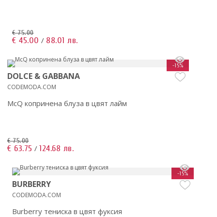
€ 75.00
€ 45.00
88.01 лв.
/
-15%
DOLCE & GABBANA
CODEMODA.COM
McQ копринена блуза в цвят лайм
€ 75.00
€ 63.75
124.68 лв.
/
-15%
BURBERRY
CODEMODA.COM
Burberry тениска в цвят фуксия