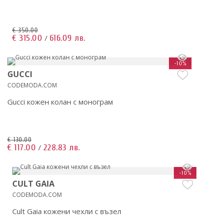
€ 350.00
€ 315.00
616.09 лв.
/
-10%
GUCCI
CODEMODA.COM
Gucci кожен колан с монограм
€ 130.00
€ 117.00
228.83 лв.
/
-10%
CULT GAIA
CODEMODA.COM
Cult Gaia кожени чехли с възел