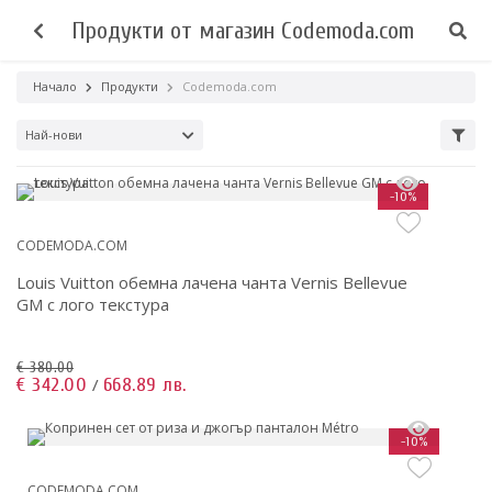
Продукти от магазин Codemoda.com
Начало
Продукти
Codemoda.com
Най-нови
-10%
CODEMODA.COM
Louis Vuitton обемна лачена чанта Vernis Bellevue
GM с лого текстура
€ 380.00
€ 342.00
668.89 лв.
/
-10%
CODEMODA.COM