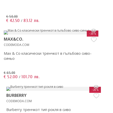
€ 50.00
€ 42.50
83.12 лв.
/
-20%
MAX&CO.
CODEMODA.COM
Max & Co класически тренчкот в гълъбово сиво-
синьо
€ 65.00
€ 52.00
101.70 лв.
/
-20%
BURBERRY
CODEMODA.COM
Burberry тренчкот тип рокля в сиво