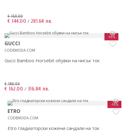
€ 160.00
€ 144.00
281.64 лв.
/
-10%
GUCCI
CODEMODA.COM
Gucci Bamboo Horsebit обувки на нисък ток
€ 180.00
€ 162.00
316.84 лв.
/
-10%
ETRO
CODEMODA.COM
Etro гладиаторски кожени сандали на ток