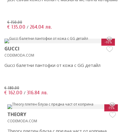
€ 150.00
€ 135.00
264.04 лв.
/
-10%
GUCCI
CODEMODA.COM
Gucci балетни пантофки от кожа с GG детайл
€ 180.00
€ 162.00
316.84 лв.
/
-15%
THEORY
CODEMODA.COM
Theory плетен блуза с предна част от коприна