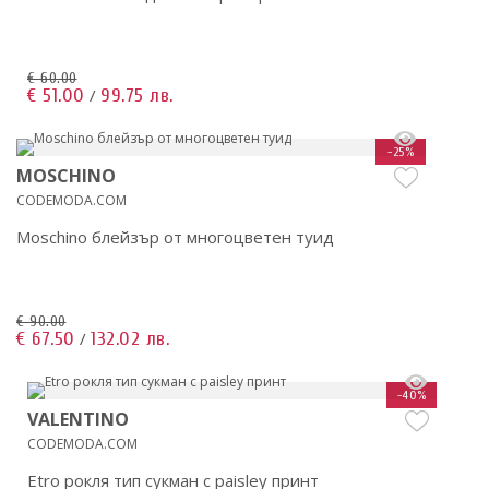
€ 60.00
€ 51.00
99.75 лв.
/
-25%
MOSCHINO
CODEMODA.COM
Moschino блейзър от многоцветен туид
€ 90.00
€ 67.50
132.02 лв.
/
-40%
VALENTINO
CODEMODA.COM
Etro рокля тип сукман с paisley принт