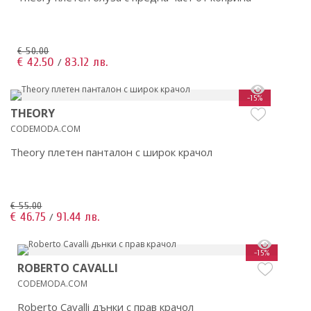
€ 50.00
€ 42.50
83.12 лв.
/
-15%
THEORY
CODEMODA.COM
Theory плетен панталон с широк крачол
€ 55.00
€ 46.75
91.44 лв.
/
-15%
ROBERTO CAVALLI
CODEMODA.COM
Roberto Cavalli дънки с прав крачол