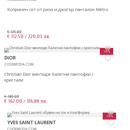
Копринен сет от риза и джогър панталон Métro
€ 125.00
€ 112.50
220.03 лв.
/
-10%
DIOR
CODEMODA.COM
Christian Dior винтидж балетни пантофки с
кристали
€ 180.00
€ 162.00
316.84 лв.
/
-10%
YVES SAINT LAURENT
CODEMODA.COM