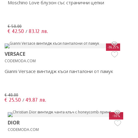
Moschino Love блузон със странични цепки
€ 50.00
€ 42.50
83.12 лв.
/
-36.25%
VERSACE
CODEMODA.COM
Gianni Versace винтидж къси панталони от памук
€ 40.00
€ 25.50
49.87 лв.
/
-10%
DIOR
CODEMODA.COM