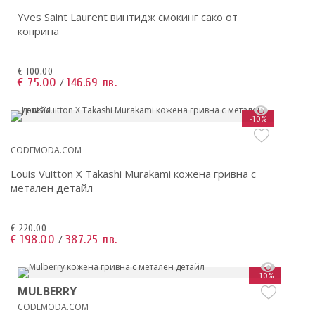
Yves Saint Laurent винтидж смокинг сако от
коприна
€ 100.00
€ 75.00
146.69 лв.
/
-10%
CODEMODA.COM
Louis Vuitton X Takashi Murakami кожена гривна с
метален детайл
€ 220.00
€ 198.00
387.25 лв.
/
-10%
MULBERRY
CODEMODA.COM