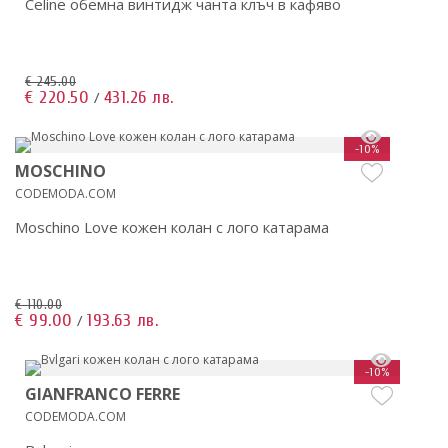
Celine обемна винтидж чанта клъч в кафяво
€ 245.00
€ 220.50
431.26 лв.
/
-10%
MOSCHINO
CODEMODA.COM
Moschino Love кожен колан с лого катарама
€ 110.00
€ 99.00
193.63 лв.
/
-10%
GIANFRANCO FERRE
CODEMODA.COM