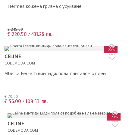
Hermes кожена гривна с усукване
€ 245.00
€ 220.50
431.26 лв.
/
-20%
CELINE
CODEMODA.COM
Alberta Ferretti винтидж пола-панталон от лен
€ 70.00
€ 56.00
109.53 лв.
/
-20%
CELINE
CODEMODA.COM