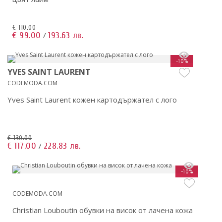
€ 110.00
€ 99.00
193.63 лв.
/
-10%
YVES SAINT LAURENT
CODEMODA.COM
Yves Saint Laurent кожен картодържател с лого
€ 130.00
€ 117.00
228.83 лв.
/
-10%
CODEMODA.COM
Christian Louboutin обувки на висок от лачена кожа