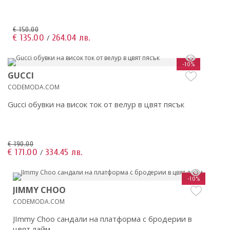
€ 150.00
€ 135.00
264.04 лв.
/
-10%
GUCCI
CODEMODA.COM
Gucci обувки на висок ток от велур в цвят пясък
€ 190.00
€ 171.00
334.45 лв.
/
-10%
JIMMY CHOO
CODEMODA.COM
JImmy Choo сандали на платформа с бродерии в
цвят лайм