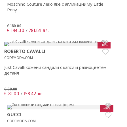
Moschino Couture леко яке с апликацииMy Little
Pony
€ 180.00
€ 144.00
281.64 лв.
/
-10%
ROBERTO CAVALLI
CODEMODA.COM
Just Cavalli кожени сандали с капси и разноцветен
детайл
€ 90.00
€ 81.00
158.42 лв.
/
-10%
GUCCI
CODEMODA.COM