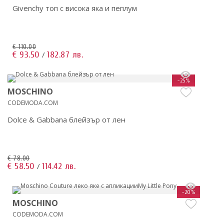
Givenchy топ с висока яка и пеплум
€ 110.00
€ 93.50
182.87 лв.
/
-25%
MOSCHINO
CODEMODA.COM
Dolce & Gabbana блейзър от лен
€ 78.00
€ 58.50
114.42 лв.
/
-20%
MOSCHINO
CODEMODA.COM