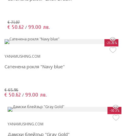
€ 71.07
€ 50.62
99.00 лв.
/
-23.26%
YANAMUSHING.COM
Сатенена рокля "Navy blue"
€ 65.96
€ 50.62
99.00 лв.
/
-30.3%
YANAMUSHING.COM
Дамски блейзър "Gray Gold"