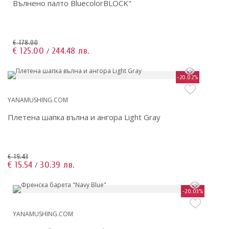
Вълнено палто BluecolorBLOCK"
€ 178.00
€ 125.00
244.48 лв.
/
-20.02%
YANAMUSHING.COM
Плетена шапка вълна и ангора Light Gray
€ 19.43
€ 15.54
30.39 лв.
/
-20.03%
YANAMUSHING.COM