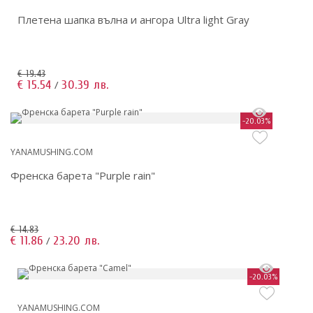
Плетена шапка вълна и ангора Ultra light Gray
€ 19.43
€ 15.54
30.39 лв.
/
-20.03%
YANAMUSHING.COM
Френска барета "Purple rain"
€ 14.83
€ 11.86
23.20 лв.
/
-20.03%
YANAMUSHING.COM