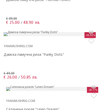
€ 49.00
€ 25.00
48.90 лв.
/
-46.94%
YANAMUSHING.COM
Дамска памучна риза "Funky Dots"
€ 49.00
€ 26.00
50.85 лв.
/
-28.77%
YANAMUSHING.COM
Сатенена рокля "Linen Dream"