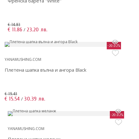
Френска барета "White"
€ 14.83
€ 11.86
23.20 лв.
/
-20.02%
YANAMUSHING.COM
Плетена шапка вълна и ангора Black
€ 19.43
€ 15.54
30.39 лв.
/
-20.02%
YANAMUSHING.COM