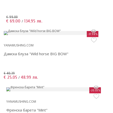
€ 99.00
€ 69.00
134.95 лв.
/
-37.98%
YANAMUSHING.COM
Дамска блуза "Wild horse BIG BOW"
€ 40.39
€ 25.05
48.99 лв.
/
-20.03%
YANAMUSHING.COM
Френска барета "Mint"