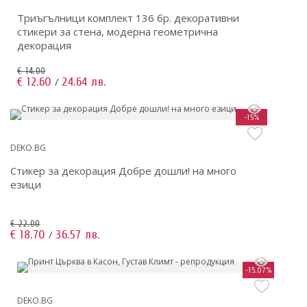
Триъгълници комплект 136 бр. декоративни
стикери за стена, модерна геометрична
декорация
€ 14.00
€ 12.60
24.64 лв.
/
-15%
DEKO.BG
Стикер за декорация Добре дошли! на много
езици
€ 22.00
€ 18.70
36.57 лв.
/
-15.07%
DEKO.BG