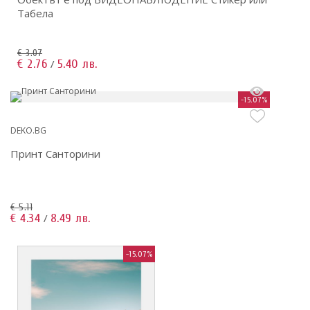
Табела
€ 3.07
€ 2.76
5.40 лв.
/
-15.07%
DEKO.BG
Принт Санторини
€ 5.11
€ 4.34
8.49 лв.
/
-15.07%