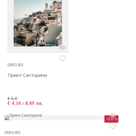
DEKO.BG
Принт Санторини
€ 5.11
€ 4.34
8.49 лв.
/
-15.07%
DEKO.BG