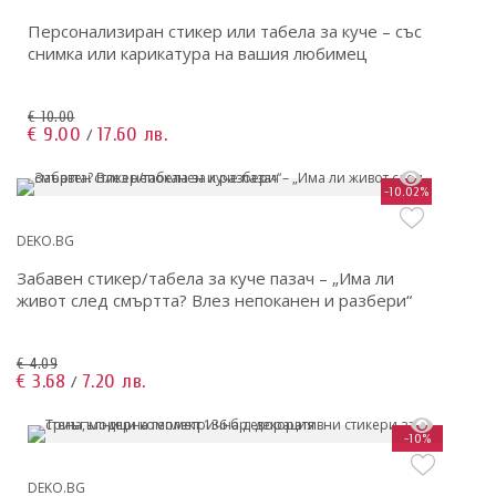
Персонализиран стикер или табела за куче – със
снимка или карикатура на вашия любимец
€ 10.00
€ 9.00
17.60 лв.
/
-10.02%
DEKO.BG
Забавен стикер/табела за куче пазач – „Има ли
живот след смъртта? Влез непоканен и разбери“
€ 4.09
€ 3.68
7.20 лв.
/
-10%
DEKO.BG