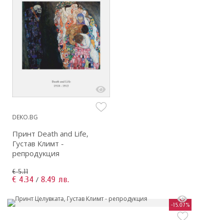
DEKO.BG
Принт Death and Life,
Густав Климт -
репродукция
€ 5.11
€ 4.34
8.49 лв.
/
-15.07%