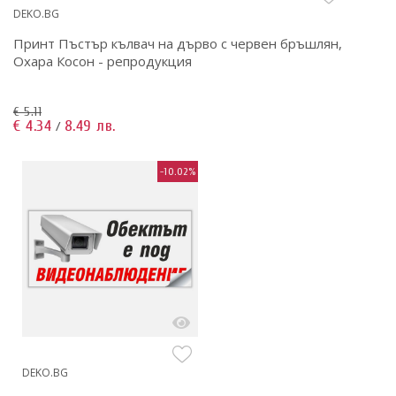
DEKO.BG
Принт Пъстър кълвач на дърво с червен бръшлян,
Охара Косон - репродукция
€ 5.11
€ 4.34
8.49 лв.
/
-10.02%
DEKO.BG