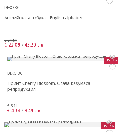
DEKO.BG
Английската азбука - English alphabet
€ 24.54
€ 22.09
43.20 лв.
/
-15.07%
DEKO.BG
Принт Cherry Blossom, Огава Казумаса -
репродукция
€ 5.11
€ 4.34
8.49 лв.
/
-15.07%