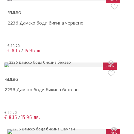
FEMI.BG
2236 Дамско боди бикина червено
€ 10.20
€ 8.16
15.96 лв.
/
-20%
FEMI.BG
2236 Дамско боди бикина бежево
€ 10.20
€ 8.16
15.96 лв.
/
-20%