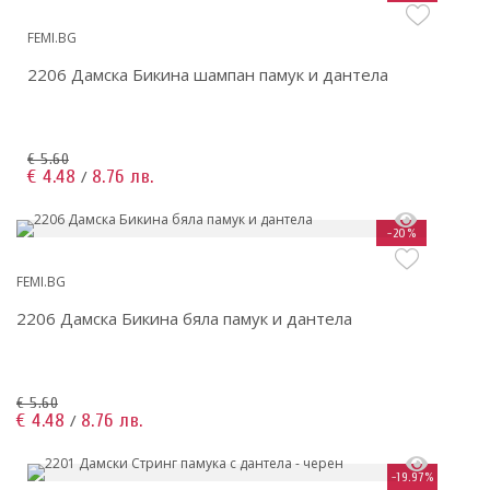
FEMI.BG
2206 Дамска Бикина шампан памук и дантела
€ 5.60
€ 4.48
8.76 лв.
/
-20%
FEMI.BG
2206 Дамска Бикина бяла памук и дантела
€ 5.60
€ 4.48
8.76 лв.
/
-19.97%