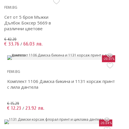
FEMI.BG
Сет от 5 броя Мъжки
Дълбок Боксер 5669 в
различни цветове
€ 42.20
€ 33.76
66.03 лв.
/
-20.01%
FEMI.BG
Комплект 1106 Дамска бикина и 1131 корсаж принт
с лила дантела
€ 15.29
€ 12.23
23.92 лв.
/
-20.04%