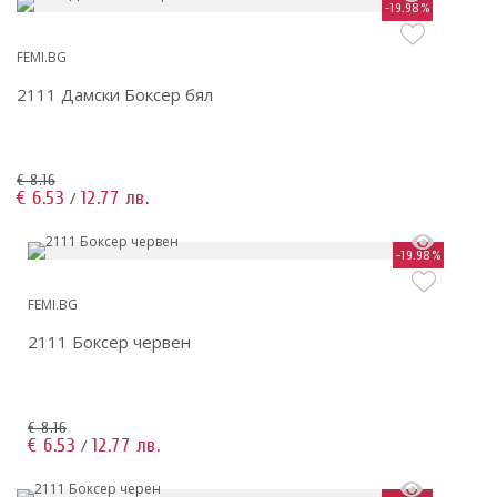
-19.98%
FEMI.BG
2111 Дамски Боксер бял
€ 8.16
€ 6.53
12.77 лв.
/
-19.98%
FEMI.BG
2111 Боксер червен
€ 8.16
€ 6.53
12.77 лв.
/