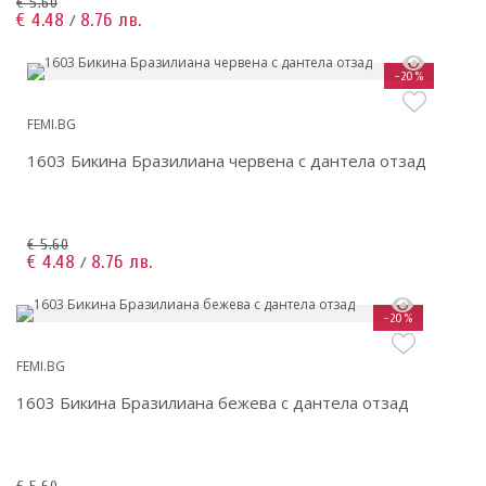
€ 5.60
€ 4.48
8.76 лв.
/
-20%
FEMI.BG
1603 Бикина Бразилиана червена с дантела отзад
€ 5.60
€ 4.48
8.76 лв.
/
-20%
FEMI.BG
1603 Бикина Бразилиана бежева с дантела отзад