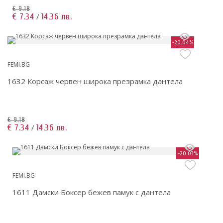
€ 9.18
€ 7.34
14.36 лв.
/
-20.04%
FEMI.BG
1632 Корсаж червен широка презрамка дантела
€ 9.18
€ 7.34
14.36 лв.
/
-20.03%
FEMI.BG
1611 Дамски Боксер бежев памук с дантела