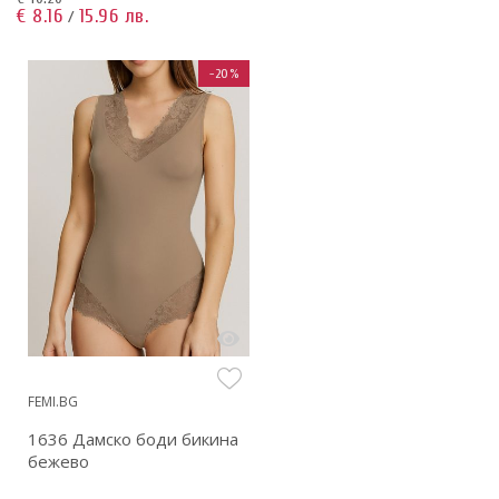
€ 8.16
15.96 лв.
/
-20%
FEMI.BG
1636 Дамско боди бикина
бежево