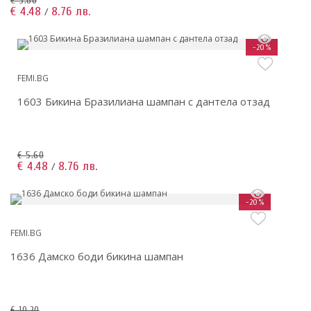
€ 5.60
€ 4.48
8.76 лв.
/
-20%
FEMI.BG
1603 Бикина Бразилиана шампан с дантела отзад
€ 5.60
€ 4.48
8.76 лв.
/
-20%
FEMI.BG
1636 Дамско боди бикина шампан
€ 10.20