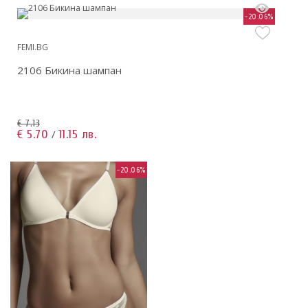
-20.06%
FEMI.BG
2106 Бикина шампан
€ 7.13
€ 5.70
11.15 лв.
/
-20.06%