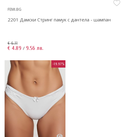
FEMI.BG
2201 Дамски Стринг памук с дантела - шампан
€ 6.11
€ 4.89
9.56 лв.
/
-19.97%