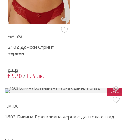
FEMI.BG
2102 Дамски Стринг
червен
€ 7.13
€ 5.70
11.15 лв.
/
-20%
FEMI.BG
1603 Бикина Бразилиана черна с дантела отзад