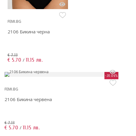
FEMI.BG
2106 Бикина черна
€ 7.13
€ 5.70
11.15 лв.
/
-20.06%
FEMI.BG
2106 Бикина червена
€ 7.13
€ 5.70
11.15 лв.
/