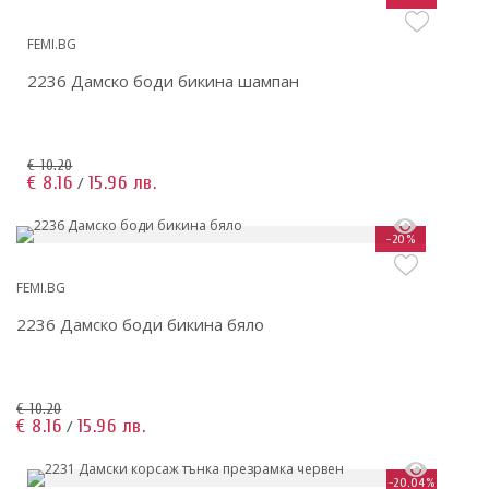
FEMI.BG
2236 Дамско боди бикина шампан
€ 10.20
€ 8.16
15.96 лв.
/
-20%
FEMI.BG
2236 Дамско боди бикина бяло
€ 10.20
€ 8.16
15.96 лв.
/
-20.04%