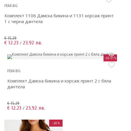
FEMI.BG
Комплект 1106 Дамска бикина и 1131 корсаж принт
1 с черна дантела
€ 15.29
€ 12.23
23.92 лв.
/
-20.01%
FEMI.BG
Комплект Дамска бикина и корсаж принт 2 с бяла
дантела
€ 15.29
€ 12.23
23.92 лв.
/
-20%