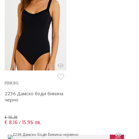
FEMI.BG
2236 Дамско боди бикина
черно
€ 10.20
€ 8.16
15.96 лв.
/
-20%