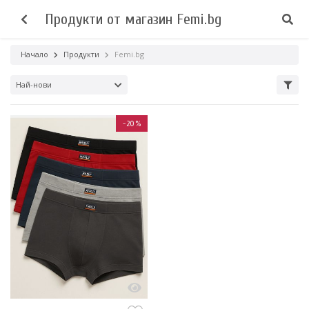
Продукти от магазин Femi.bg
Начало
Продукти
Femi.bg
Най-нови
-20%