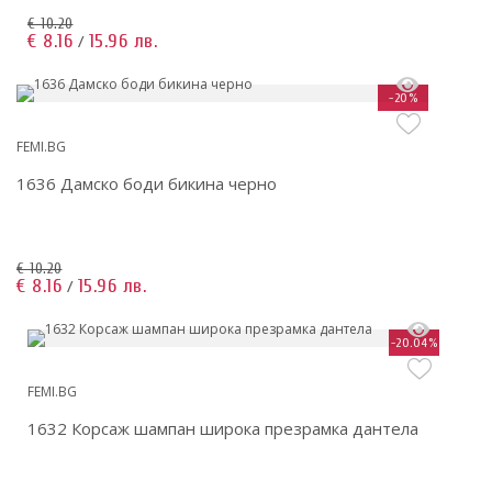
€ 10.20
€ 8.16
15.96 лв.
/
-20%
FEMI.BG
1636 Дамско боди бикина черно
€ 10.20
€ 8.16
15.96 лв.
/
-20.04%
FEMI.BG
1632 Корсаж шампан широка презрамка дантела