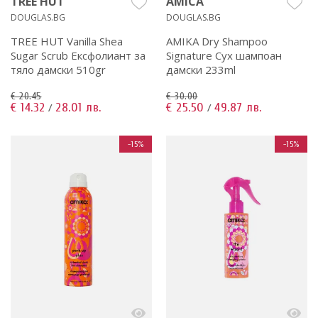
TREE HUT
AMICA
DOUGLAS.BG
DOUGLAS.BG
TREE HUT Vanilla Shea
AMIKA Dry Shampoo
Sugar Scrub Ексфолиант за
Signature Сух шампоан
тяло дамски 510gr
дамски 233ml
€ 20.45
€ 30.00
€ 14.32
28.01 лв.
€ 25.50
49.87 лв.
/
/
-15%
-15%