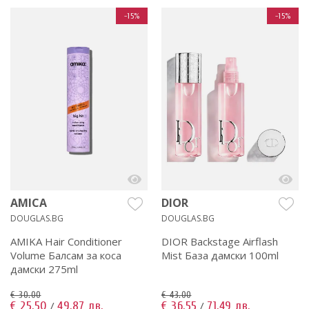
-15%
-15%
AMICA
DIOR
DOUGLAS.BG
DOUGLAS.BG
AMIKA Hair Conditioner
DIOR Backstage Airflash
Volume Балсам за коса
Mist База дамски 100ml
дамски 275ml
€ 30.00
€ 43.00
€ 25.50
49.87 лв.
€ 36.55
71.49 лв.
/
/