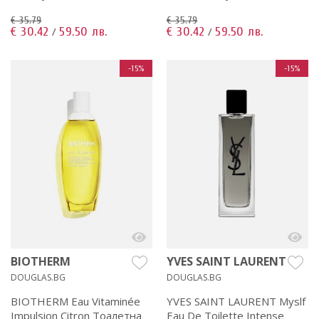
€ 35.79
€ 35.79
€ 30.42
59.50 лв.
€ 30.42
59.50 лв.
/
/
-15%
-15%
BIOTHERM
YVES SAINT LAURENT
DOUGLAS.BG
DOUGLAS.BG
BIOTHERM Eau Vitaminée
YVES SAINT LAURENT Myslf
Impulsion Citron Тоалетна
Eau De Toilette Intense