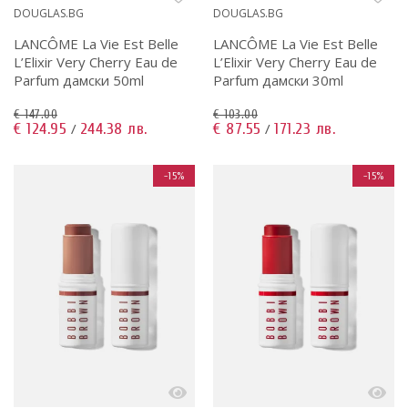
DOUGLAS.BG
DOUGLAS.BG
LANCÔME La Vie Est Belle
LANCÔME La Vie Est Belle
L’Elixir Very Cherry Eau de
L’Elixir Very Cherry Eau de
Parfum дамски 50ml
Parfum дамски 30ml
€ 147.00
€ 103.00
€ 124.95
244.38 лв.
€ 87.55
171.23 лв.
/
/
-15%
-15%