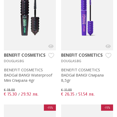
BENEFIT COSMETICS
BENEFIT COSMETICS
DOUGLAS.BG
DOUGLAS.BG
BENEFIT COSMETICS
BENEFIT COSMETICS
BADGal BANG! Waterproof
BADGal BANG! Спирала
Mini Спирала 4gr
8,5gr
€ 18.00
€ 31.00
€ 15.30
29.92 лв.
€ 26.35
51.54 лв.
/
/
-15%
-15%