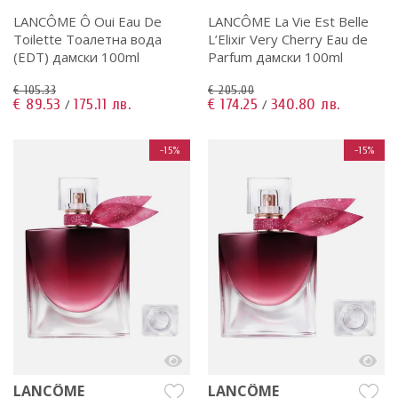
LANCÔME Ô Oui Eau De
LANCÔME La Vie Est Belle
Toilette Тоалетна вода
L’Elixir Very Cherry Eau de
(EDT) дамски 100ml
Parfum дамски 100ml
€ 105.33
€ 205.00
€ 89.53
175.11 лв.
€ 174.25
340.80 лв.
/
/
-15%
-15%
LANCÔME
LANCÔME