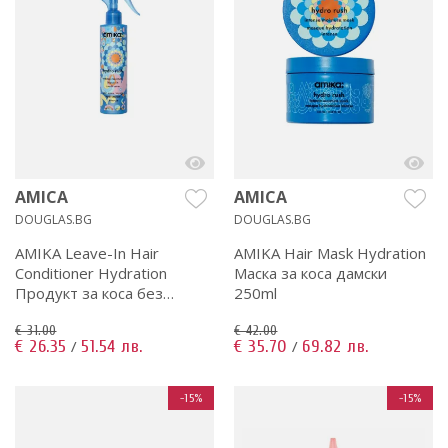
AMICA
AMICA
DOUGLAS.BG
DOUGLAS.BG
AMIKA Leave-In Hair
AMIKA Hair Mask Hydration
Conditioner Hydration
Маска за коса дамски
Продукт за коса без
250ml
отмиване дамски 200ml
€ 31.00
€ 42.00
€ 26.35
51.54 лв.
€ 35.70
69.82 лв.
/
/
-15%
-15%