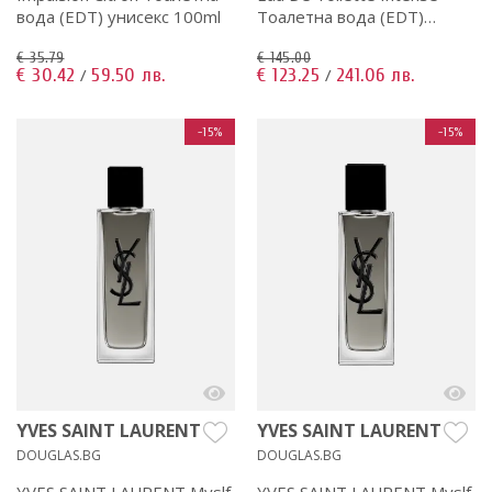
вода (EDT) унисекс 100ml
Тоалетна вода (EDT)
мъжки 100ml
€ 35.79
€ 145.00
€ 30.42
59.50 лв.
€ 123.25
241.06 лв.
/
/
-15%
-15%
YVES SAINT LAURENT
YVES SAINT LAURENT
DOUGLAS.BG
DOUGLAS.BG
YVES SAINT LAURENT Myslf
YVES SAINT LAURENT Myslf