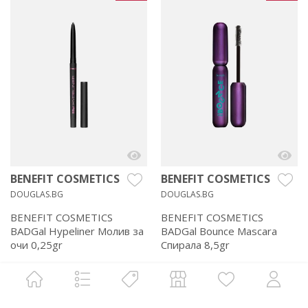
BENEFIT COSMETICS
BENEFIT COSMETICS
DOUGLAS.BG
DOUGLAS.BG
BENEFIT COSMETICS
BENEFIT COSMETICS
BADGal Hypeliner Молив за
BADGal Bounce Mascara
очи 0,25gr
Спирала 8,5gr
€ 28.00
€ 31.00
€ 23.80
46.55 лв.
€ 26.35
51.54 лв.
/
/