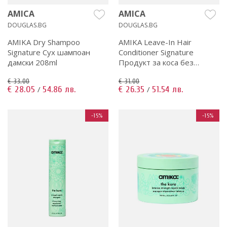
AMICA
AMICA
DOUGLAS.BG
DOUGLAS.BG
AMIKA Dry Shampoo
AMIKA Leave-In Hair
Signature Сух шампоан
Conditioner Signature
дамски 208ml
Продукт за коса без
отмиване дамски 150ml
€ 33.00
€ 31.00
€ 28.05
54.86 лв.
€ 26.35
51.54 лв.
/
/
-15%
-15%