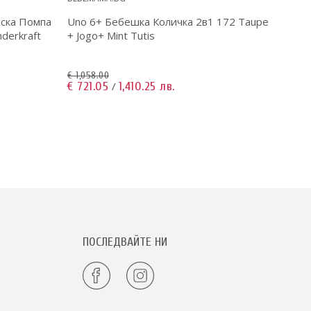
еска Помпа
Uno 6+ Бебешка Количка 2в1 172 Taupe
derkraft
+ Jogo+ Mint Tutis
€ 20.4
€ 19.3
€ 1,058.00
€ 721.05
1,410.25 лв.
/
ПОСЛЕДВАЙТЕ НИ