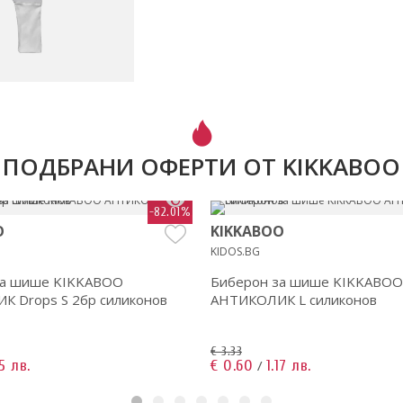
ПОДБРАНИ ОФЕРТИ ОТ KIKKABOO
-82.01%
O
KIKKABOO
KIDOS.BG
за шише KIKKABOO
Биберон за шише KIKKABOO
 Drops S 2бр силиконов
АНТИКОЛИК L силиконов
€ 3.33
15 лв.
€ 0.60
1.17 лв.
/