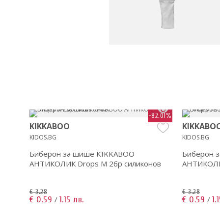
70.91%
-82.01%
KIKKABOO
KIKKABO
KIDOS.BG
KIDOS.BG
Биберон за шише KIKKABOO
Биберон 
АНТИКОЛИК Drops M 2бр силиконов
АНТИКОЛИК
€ 3.28
€ 3.28
€ 0.59
1.15 лв.
€ 0.59
1.
/
/