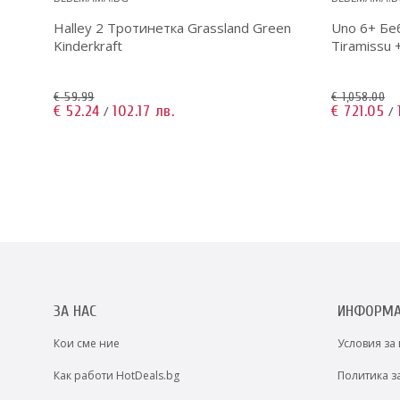
raft
Halley 2 Тротинетка Grassland Green
Uno 6+ Бе
Kinderkraft
Tiramissu 
€ 59.99
€ 1,058.00
€ 52.24
102.17 лв.
€ 721.05
/
/
ЗА НАС
ИНФОРМ
Кои сме ние
Условия за
Как работи HotDeals.bg
Политика з