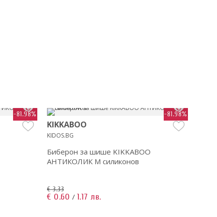
-81.98%
-81.98%
KIKKABOO
KIK
KIDOS.BG
KIDOS
Биберон за шише KIKKABOO
Бибе
АНТИКОЛИК M силиконов
АНТИ
€ 3.33
€ 3.33
€ 0.60
1.17 лв.
€ 0.6
/