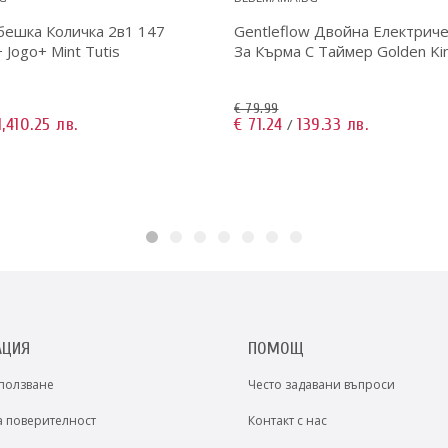
бешка Количка 2в1 147
Gentleflow Двойна Електрич
+ Jogo+ Mint Tutis
За Кърма С Таймер Golden Kin
€ 79.99
1,410.25 лв.
€ 71.24
139.33 лв.
/
АЦИЯ
ПОМОЩ
 ползване
Често задавани въпроси
а поверителност
Контакт с нас