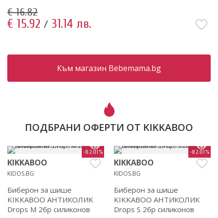
€ 16.82
€ 15.92
31.14 лв.
/
Към магазин Bebemama.bg
ПОДБРАНИ ОФЕРТИ ОТ KIKKABOO
-82.01%
-82.01%
KIKKABOO
KIKKABOO
KIDOS.BG
KIDOS.BG
Биберон за шише
Биберон за шише
KIKKABOO АНТИКОЛИК
KIKKABOO АНТИКОЛИК
Drops M 2бр силиконов
Drops S 2бр силиконов