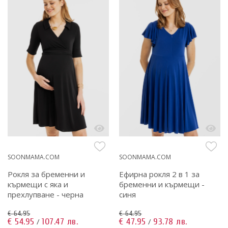
SOONMAMA.COM
SOONMAMA.COM
Рокля за бременни и
Ефирна рокля 2 в 1 за
кърмещи с яка и
бременни и кърмещи -
прехлупване - черна
синя
€ 64.95
€ 64.95
€ 54.95
107.47 лв.
€ 47.95
93.78 лв.
/
/