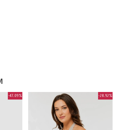
M
-47.09%
-28.92%