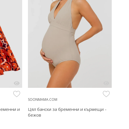
SOONMAMA.COM
SOON
Цял бански за бременни и кърмещи -
Бяла 
ременни и
бежов
кърм