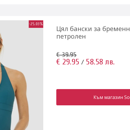
-25.03%
Цял бански за бременн
петролен
€ 39.95
€ 29.95
58.58 лв.
/
Към магазин S