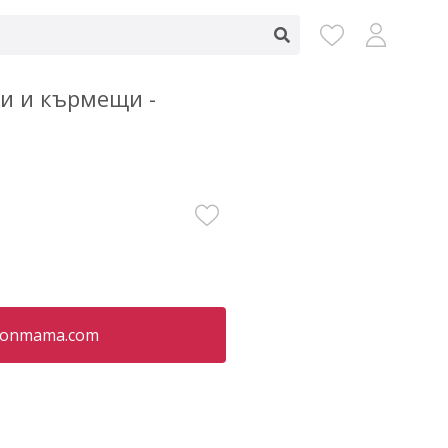
и и кърмещи -
oonmama.com