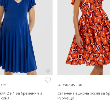
SOONMAMA.COM
COM
Сатенена ефирна рокля за б
кля 2 в 1 за бременни и
кърмещи
 синя