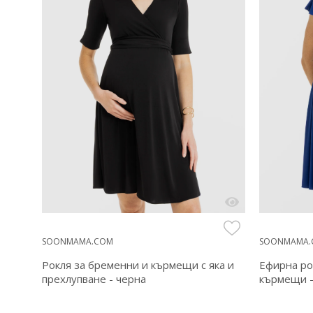
SOONMAMA.COM
SOONMAMA.
ни и
Рокля за бременни и кърмещи с яка и
Ефирна ро
прехлупване - черна
кърмещи -