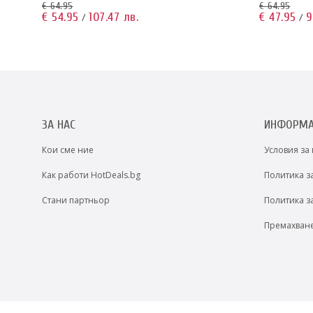
€ 64.95
€ 64.95
€ 54.95
107.47 лв.
€ 47.95
9
/
/
ЗА НАС
ИНФОРМ
Кои сме ние
Условия за
Как работи HotDeals.bg
Политика з
Стани партньор
Политика з
Премахван