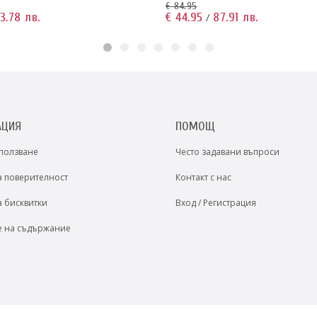
€ 84.95
€ 44.95
87.91 лв.
3.78 лв.
/
АЦИЯ
ПОМОЩ
 ползване
Често задавани въпроси
а поверителност
Контакт с нас
а бисквитки
Вход / Регистрация
е на съдържание