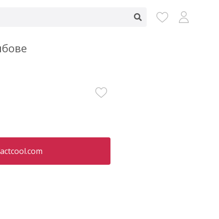
мбове
actcool.com