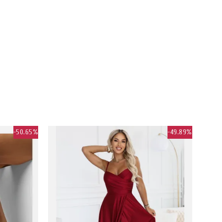
-50.65%
-49.89%