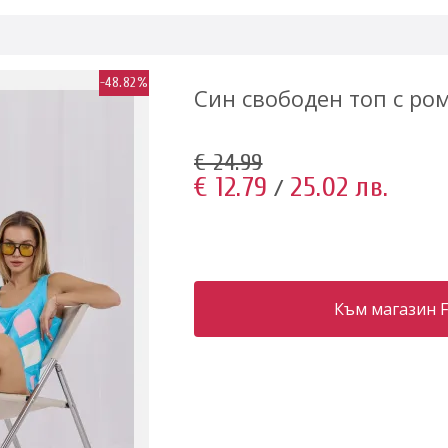
-48.82%
Син свободен топ с ро
€ 24.99
€ 12.79
25.02 лв.
/
Към магазин F