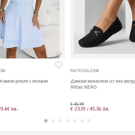
COM
FACTCOOL.COM
я мини рокля с волани
Дамски мокасини от еко велу
Rittas NERO
€ 46.99
9.44 лв.
€ 23.19
45.36 лв.
/