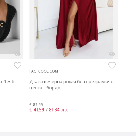
MOO
FACTCOOL.COM
FACTC
р Resti
Дълга вечерна рокля без презрамки с
Дамс
цепка - бордо
син
€ 82.99
€ 73.9
€ 41.59
81.34 лв.
€ 36.
/