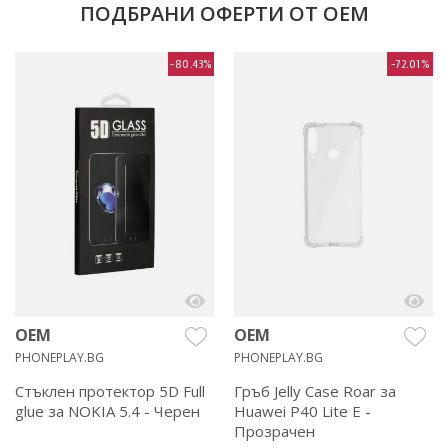
ПОДБРАНИ ОФЕРТИ ОТ OEM
-80.43%
-72.01%
OEM
OEM
PHONEPLAY.BG
PHONEPLAY.BG
Стъклен протектор 5D Full
Гръб Jelly Case Roar за
glue за NOKIA 5.4 - Черен
Huawei P40 Lite E -
Прозрачен