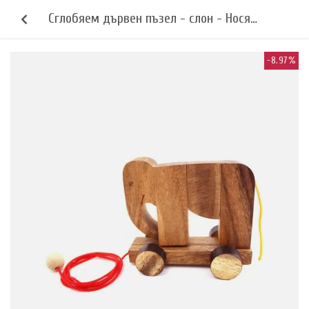
Сглобяем дървен пъзел - слон - Нося
късмет
-8.97%