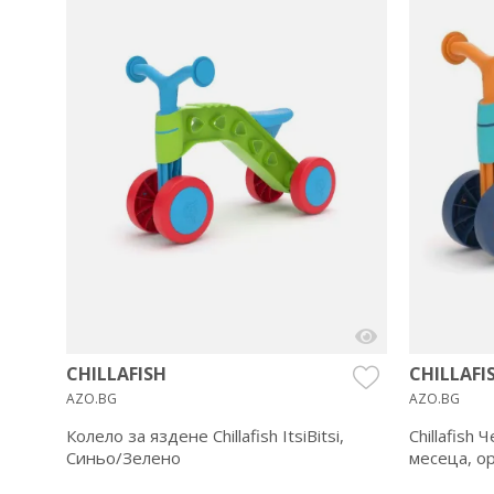
го
CHILLAFISH
CHILLAFI
AZO.BG
AZO.BG
Колело за яздене Chillafish ItsiBitsi,
Chillafish 
Синьо/Зелено
месеца, о