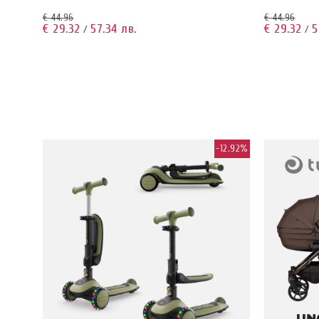
€ 44.96
€ 44.96
€ 29.32
57.34 лв.
€ 29.32
5
/
/
-5.36%
-12.92%