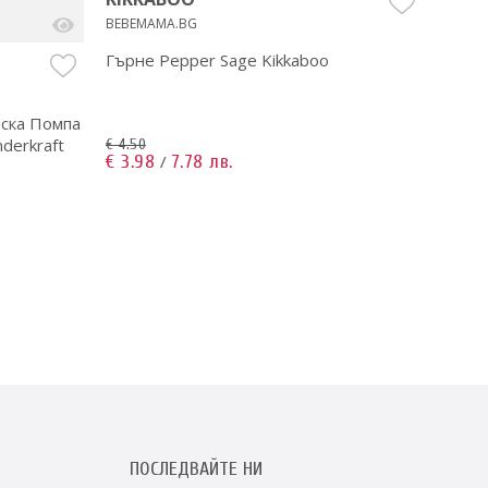
BEBEMAMA.BG
Гърне Pepper Sage Kikkaboo
TUTI
BEBEM
еска Помпа
Uno 
derkraft
+ Jog
€ 4.50
€ 3.98
7.78 лв.
/
€ 1,05
€ 721
ПОСЛЕДВАЙТЕ НИ