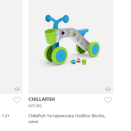
CHIL
BEBEM
Skibb
Chilla
€ 13.9
€ 10.
CHILLAFISH
AZO.BG
, 12+
Chillafish Четириколка ItsiBitsi Blocks,
синя