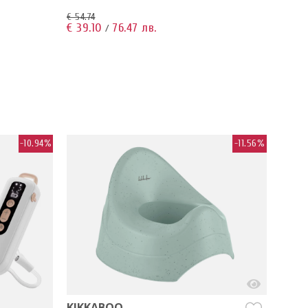
€ 54.74
€ 39.10
76.47 лв.
/
-10.94%
-11.56%
KIKKABOO