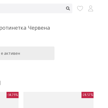
 Тротинетка Червена
 е активен
H
-34.79%
-28.57%