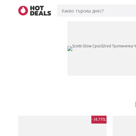
-20%
-34.79%