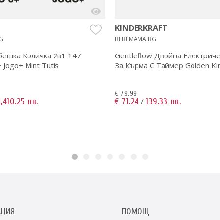
KINDERKRAFT
G
BEBEMAMA.BG
бешка Количка 2в1 147
Gentleflow Двойна Електрич
+ Jogo+ Mint Tutis
За Кърма С Таймер Golden Kin
€ 79.99
1,410.25 лв.
€ 71.24
139.33 лв.
/
АЦИЯ
ПОМОЩ