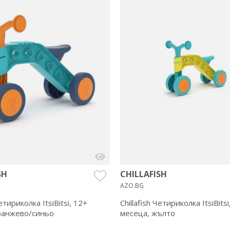
SH
CHILLAFISH
AZO.BG
Четириколка ItsiBitsi, 12+
Chillafish Четириколка ItsiBitsi
ранжево/синьо
месеца, жълто