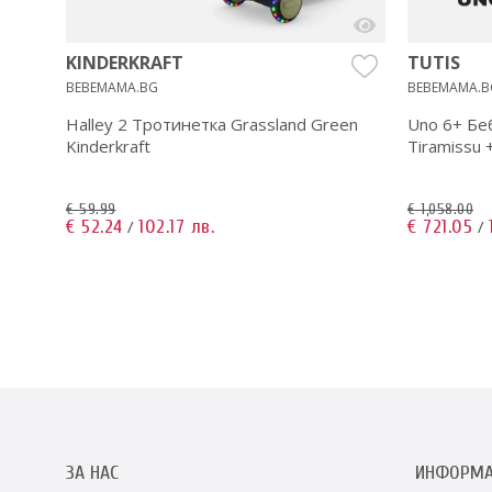
e
KINDERKRAFT
TUTIS
BEBEMAMA.BG
BEBEMAMA.B
Halley 2 Тротинетка Grassland Green
Uno 6+ Бе
Kinderkraft
Tiramissu 
€ 59.99
€ 1,058.00
€ 52.24
102.17 лв.
€ 721.05
/
/
ЗА НАС
ИНФОРМ