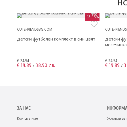
НО
-9.13%
-18.95%
CUTEFRIENDSBG.COM
CUTEFRIEND
Детски футболен комплект в син цвят
Детски фу
месечинка
€ 24.54
€ 24.54
€ 19.89
38.90 лв.
€ 19.89
3
/
/
ЗА НАС
ИНФОРМ
Кои сме ние
Условия за