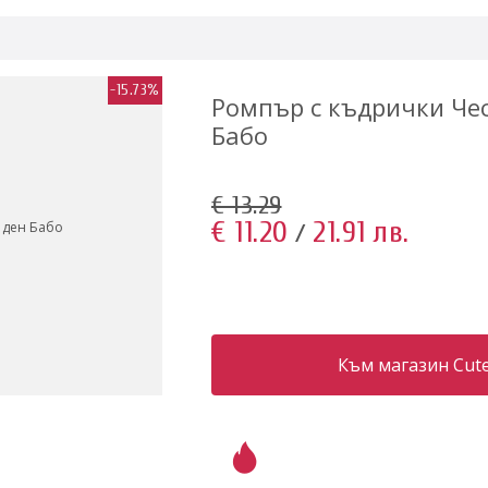
-15.73%
Ромпър с къдрички Че
Бабо
€ 13.29
€ 11.20
21.91 лв.
/
Към магазин Cute