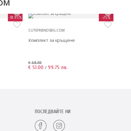
COM
-18.95%
-25%
CUTEFRIENDSBG.COM
CUTEF
Комплект за кръщене
Комп
€ 68.00
€ 75.6
€ 51.00
99.75 лв.
€ 68.
/
ПОСЛЕДВАЙТЕ НИ