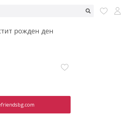
стит рожден ден
friendsbg.com