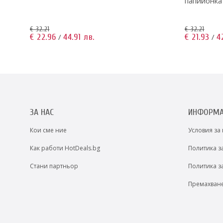
папийонка
€ 32.21
€ 32.21
€ 22.96
44.91 лв.
€ 21.93
4
/
/
ЗА НАС
ИНФОРМ
Кои сме ние
Условия за
Как работи HotDeals.bg
Политика з
Стани партньор
Политика з
Премахван