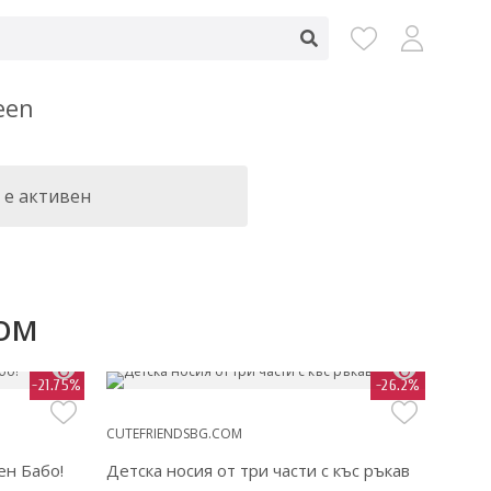
een
 е активен
COM
-21.75%
-26.2%
CUTEFRIENDSBG.COM
CUTEF
ен Бабо!
Детска носия от три части с къс ръкав
Детск