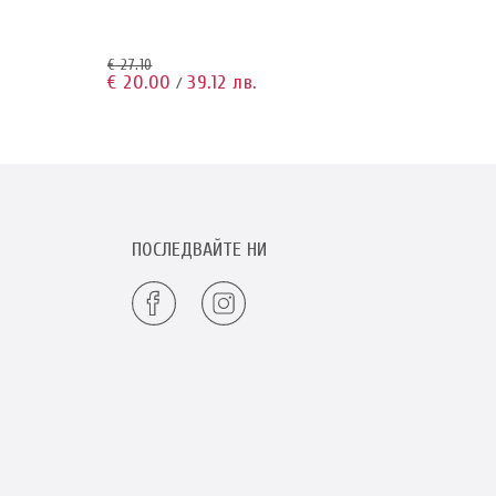
€ 27.10
€ 27.1
€ 20.00
39.12 лв.
€ 20
/
ПОСЛЕДВАЙТЕ НИ