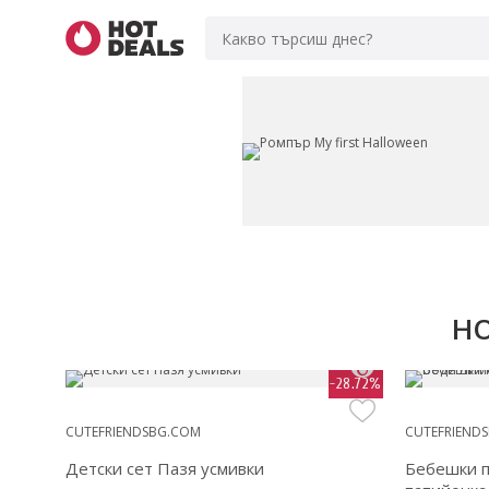
НО
17.77%
-28.72%
CUTEFRIENDSBG.COM
CUTEFRIEND
ша
Детски сет Пазя усмивки
Бебешки п