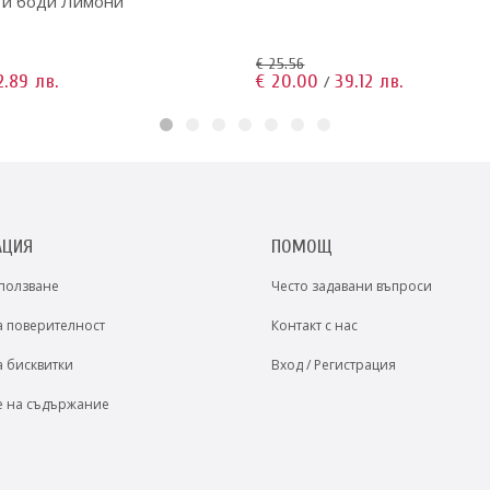
 и боди Лимони
€ 25.56
2.89 лв.
€ 20.00
39.12 лв.
/
АЦИЯ
ПОМОЩ
 ползване
Често задавани въпроси
а поверителност
Контакт с нас
а бисквитки
Вход / Регистрация
е на съдържание