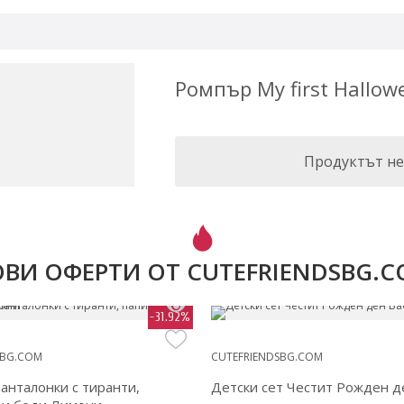
Ромпър My first Hallow
Продуктът не
ВИ ОФЕРТИ ОТ CUTEFRIENDSBG.
-31.92%
SBG.COM
CUTEFRIENDSBG.COM
анталонки с тиранти,
Детски сет Честит Рожден д