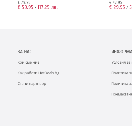
€ 79.95
€ 42.95
€ 59.95
117.25 лв.
€ 29.95
5
/
/
ЗА НАС
ИНФОРМ
Кои сме ние
Условия за
Как работи HotDeals.bg
Политика з
Стани партньор
Политика з
Премахван