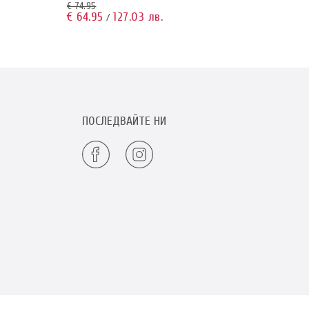
€ 74.9
€ 74.95
€ 69.
€ 64.95
127.03 лв.
/
ПОСЛЕДВАЙТЕ НИ