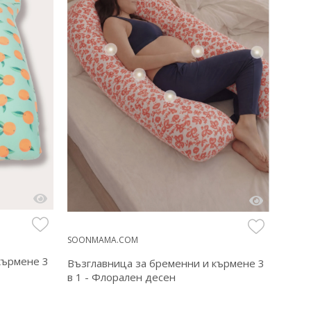
SOON
SOONMAMA.COM
кърмене 3
Възг
Възглавница за бременни и кърмене 3
в 1 -
в 1 - Флорален десен