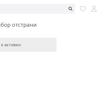
абор отстрани
 е активен