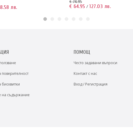
€ 74.95
€ 64.95
127.03 лв.
8.58 лв.
/
АЦИЯ
ПОМОЩ
 ползване
Често задавани въпроси
а поверителност
Контакт с нас
а бисквитки
Вход / Регистрация
е на съдържание