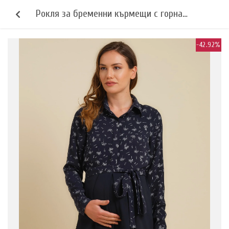
Рокля за бременни кърмещи с горна
част с десен
-42.92%