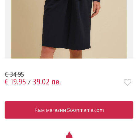
€ 34.95
€ 19.95
39.02 лв.
/
Към магазин Soonmama.com