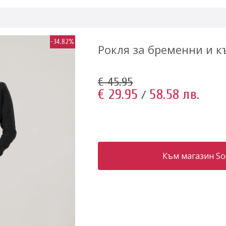
-34.82%
Рокля за бременни и 
€ 45.95
€ 29.95
58.58 лв.
/
Към магазин S