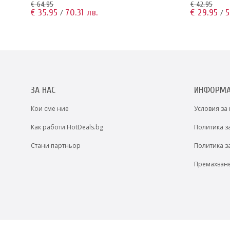
€ 64.95
€ 42.95
€ 35.95
70.31 лв.
€ 29.95
5
/
/
ЗА НАС
ИНФОРМ
Кои сме ние
Условия за
Как работи HotDeals.bg
Политика з
Стани партньор
Политика з
Премахван