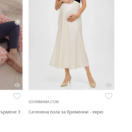
SOONMAMA.COM
SOON
кърмене 3
Сатенена пола за бременни - екрю
Офор
укра