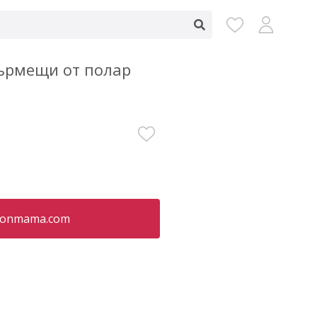
кърмещи от полар
oonmama.com