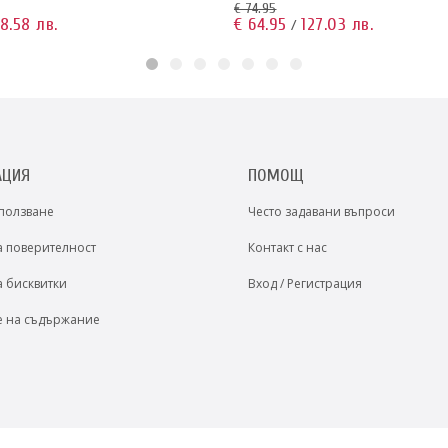
€ 74.95
8.58 лв.
€ 64.95
127.03 лв.
/
АЦИЯ
ПОМОЩ
 ползване
Често задавани въпроси
а поверителност
Контакт с нас
а бисквитки
Вход / Регистрация
е на съдържание