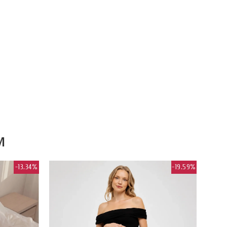
M
-13.34%
-19.59%