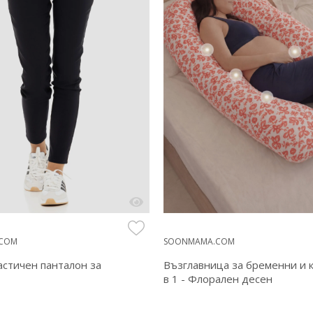
COM
SOONMAMA.COM
астичен панталон за
Възглавница за бременни и 
в 1 - Флорален десен