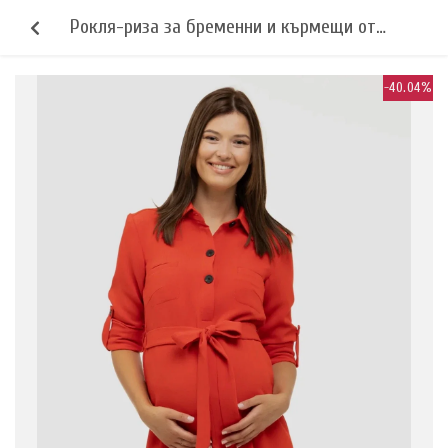
Рокля-риза за бременни и кърмещи от
релефна материя - червена
-40.04%