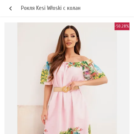
Рокля Kesi Włoski с колан
-50.28%