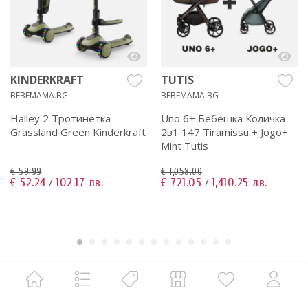
KINDERKRAFT
TUTIS
BEBEMAMA.BG
BEBEMAMA.BG
Halley 2 Тротинетка
Uno 6+ Бебешка Количка
Grassland Green Kinderkraft
2в1 147 Tiramissu + Jogo+
Mint Tutis
€ 59.99
€ 1,058.00
€ 52.24
102.17 лв.
€ 721.05
1,410.25 лв.
/
/