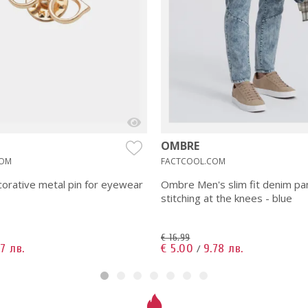
OMBRE
COM
FACTCOOL.COM
rative metal pin for eyewear
Ombre Men's slim fit denim pa
stitching at the knees - blue
€ 16.99
47 лв.
€ 5.00
9.78 лв.
/