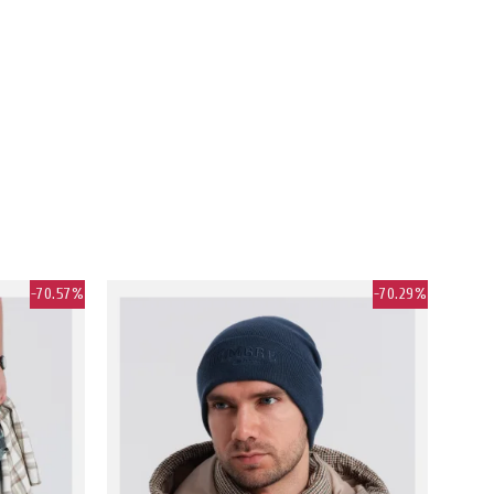
-70.57%
-70.29%