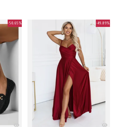
-50.65%
-49.89%