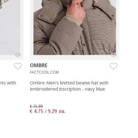
OMBRE
OMB
FACTCOOL.COM
FACTC
nts with
Ombre Men's knitted beanie hat with
Ombr
embroidered inscription - navy blue
pants
€ 15.99
€ 37.9
€ 4.75
9.29 лв.
€ 11.
/