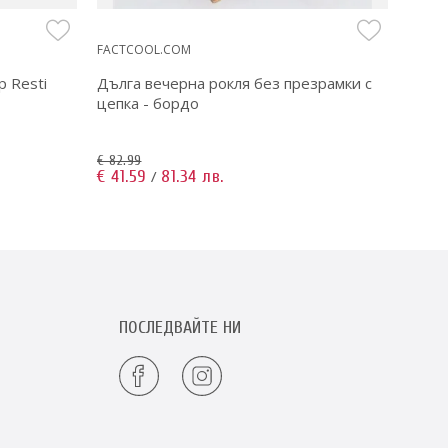
MOO
FACTCOOL.COM
FACTC
р Resti
Дълга вечерна рокля без презрамки с
Дамс
цепка - бордо
син
€ 82.99
€ 73.9
€ 41.59
81.34 лв.
€ 36.
/
ПОСЛЕДВАЙТЕ НИ