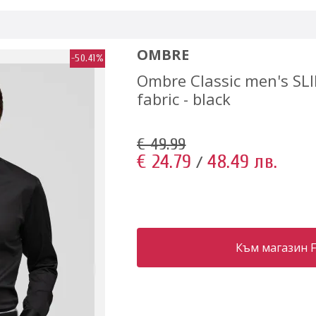
OMBRE
-50.41%
Ombre Classic men's SLIM
fabric - black
€ 49.99
€ 24.79
48.49 лв.
/
Към магазин F