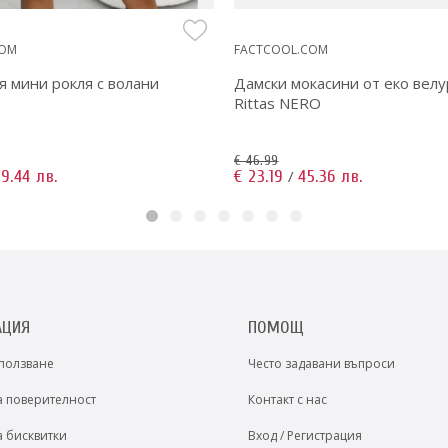
COM
FACTCOOL.COM
я мини рокля с волани
Дамски мокасини от еко велу
Rittas NERO
€ 46.99
9.44 лв.
€ 23.19
45.36 лв.
/
АЦИЯ
ПОМОЩ
 ползване
Често задавани въпроси
а поверителност
Контакт с нас
а бисквитки
Вход / Регистрация