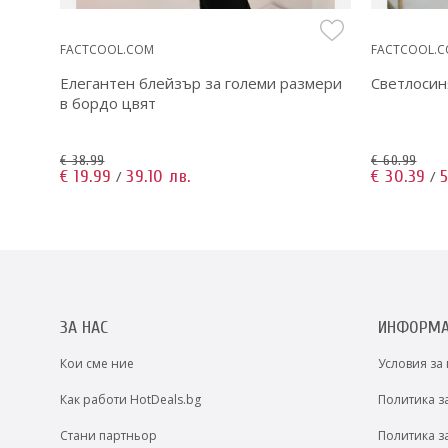
FACTCOOL.COM
FACTCOOL.
09
Елегантен блейзър за големи размери
Светлосин
в бордо цвят
€ 38.99
€ 60.99
€ 19.99
39.10 лв.
€ 30.39
5
/
/
ЗА НАС
ИНФОРМ
Кои сме ние
Условия за
Как работи HotDeals.bg
Политика з
Стани партньор
Политика з