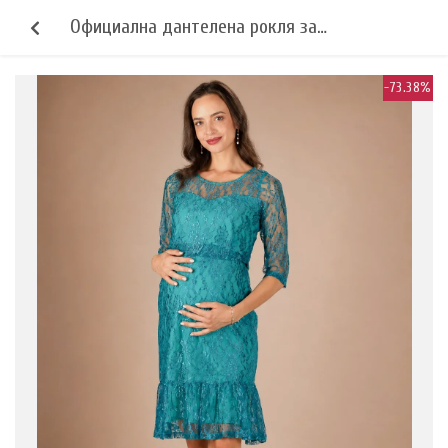
Официална дантелена рокля за
бременни и кърмещи
-73.38%