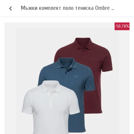
Мъжки комплект поло тениска Ombre -
бял/бордо/тъмносиньо
-50.78%