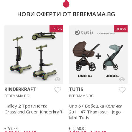
НОВИ ОФЕРТИ ОТ BEBEMAMA.BG
-12.92%
-31.85%
KINDERKRAFT
TUTIS
BEBEMAMA.BG
BEBEMAMA.BG
Halley 2 Тротинетка
Uno 6+ Бебешка Количка
Grassland Green Kinderkraft
2в1 147 Tiramissu + Jogo+
Mint Tutis
€ 59.99
€ 1,058.00