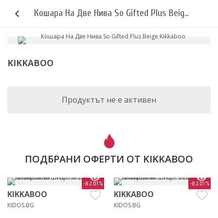
Кошара На Две Нива So Gifted Plus Beige
Kikkaboo
KIKKABOO
Продуктът не е активен
ПОДБРАНИ ОФЕРТИ ОТ KIKKABOO
-82.01%
-82.01%
KIKKABOO
KIKKABOO
KIDOS.BG
KIDOS.BG