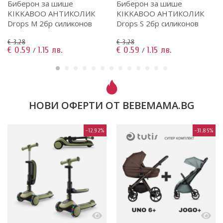
Биберон за шише
Биберон за шише
KIKKABOO АНТИКОЛИК
KIKKABOO АНТИКОЛИК
Drops M 2бр силиконов
Drops S 2бр силиконов
€ 3.28
€ 3.28
€ 0.59
1.15 лв.
€ 0.59
1.15 лв.
/
/
НОВИ ОФЕРТИ ОТ BEBEMAMA.BG
-12.92%
-31.85%