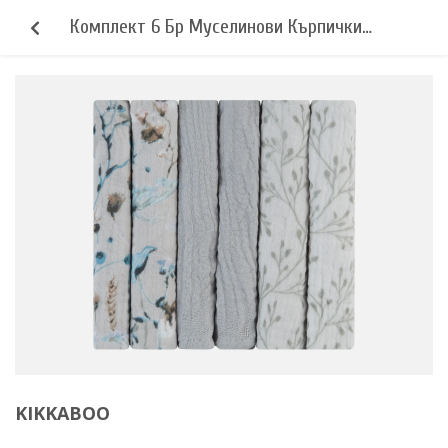
Комплект 6 Бр Муселинови Кърпички
30х30 См Dreamy Fields Grey Kikkaboo
KIKKABOO