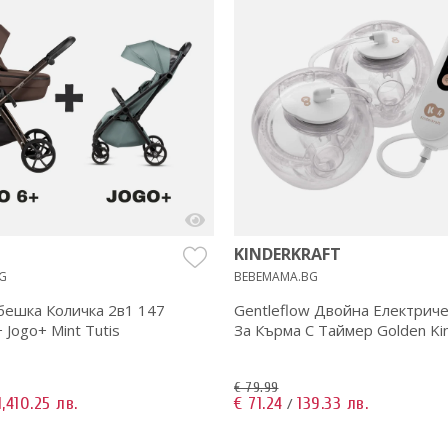
KINDERKRAFT
G
BEBEMAMA.BG
бешка Количка 2в1 147
Gentleflow Двойна Електрич
+ Jogo+ Mint Tutis
За Кърма С Таймер Golden Kin
€ 79.99
1,410.25 лв.
€ 71.24
139.33 лв.
/