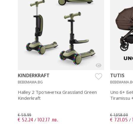
e
KINDERKRAFT
TUTIS
BEBEMAMA.BG
BEBEMAMA.B
Halley 2 Тротинетка Grassland Green
Uno 6+ Бе
Kinderkraft
Tiramissu 
€ 59.99
€ 1,058.00
€ 52.24
102.17 лв.
€ 721.05
/
/