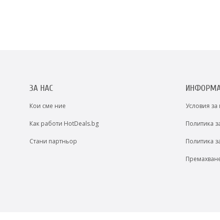
ЗА НАС
ИНФОРМ
Кои сме ние
Условия за
Как работи HotDeals.bg
Политика з
Стани партньор
Политика з
Премахван