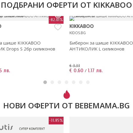
ПОДБРАНИ ОФЕРТИ ОТ KIKKABOO
-82.01%
O
KIKKABOO
KIDOS.BG
за шише KIKKABOO
Биберон за шише KIKKABOO
 Drops S 2бр силиконов
АНТИКОЛИК L силиконов
€ 3.33
15 лв.
€ 0.60
1.17 лв.
/
НОВИ ОФЕРТИ ОТ BEBEMAMA.BG
-31.85%