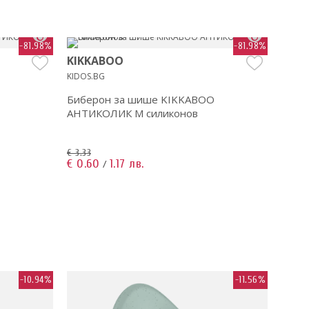
-81.98%
-81.98%
KIKKABOO
KIK
KIDOS.BG
KIDOS
Биберон за шише KIKKABOO
Бибе
АНТИКОЛИК M силиконов
АНТИ
€ 3.33
€ 3.33
€ 0.60
1.17 лв.
€ 0.6
/
-10.94%
-11.56%