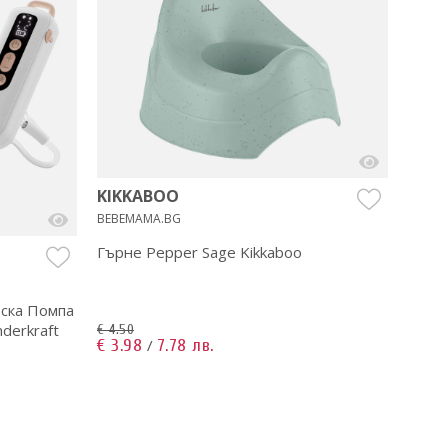
KIKKABOO
BEBEMAMA.BG
Гърне Pepper Sage Kikkaboo
TUTI
BEBEM
еска Помпа
Uno 
derkraft
+ Jog
€ 4.50
€ 3.98
7.78 лв.
/
€ 1,05
€ 721