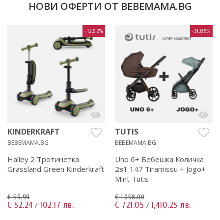
НОВИ ОФЕРТИ ОТ BEBEMAMA.BG
-12.92%
-31.85%
KINDERKRAFT
TUTIS
BEBEMAMA.BG
BEBEMAMA.BG
Halley 2 Тротинетка
Uno 6+ Бебешка Количка
Grassland Green Kinderkraft
2в1 147 Tiramissu + Jogo+
Mint Tutis
€ 59.99
€ 1,058.00
€ 52.24
102.17 лв.
€ 721.05
1,410.25 лв.
/
/