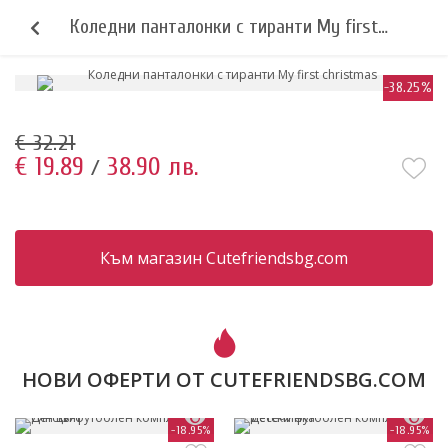
Коледни панталонки с тиранти My first
christmas
-38.25%
€ 32.21
€ 19.89
38.90 лв.
/
Към магазин Cutefriendsbg.com
НОВИ ОФЕРТИ ОТ CUTEFRIENDSBG.COM
-18.95%
-18.95%