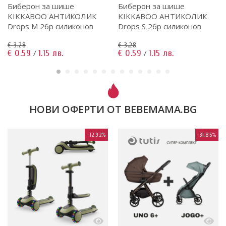
Биберон за шише
Биберон за шише
KIKKABOO АНТИКОЛИК
KIKKABOO АНТИКОЛИК
Drops M 2бр силиконов
Drops S 2бр силиконов
€ 3.28
€ 3.28
€ 0.59
1.15 лв.
€ 0.59
1.15 лв.
/
/
НОВИ ОФЕРТИ ОТ BEBEMAMA.BG
-12.92%
-31.85%