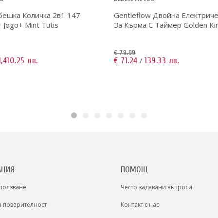
бешка Количка 2в1 147
Gentleflow Двойна Електрич
+ Jogo+ Mint Tutis
За Кърма С Таймер Golden Kin
€ 79.99
1,410.25 лв.
€ 71.24
139.33 лв.
/
АЦИЯ
ПОМОЩ
 ползване
Често задавани въпроси
а поверителност
Контакт с нас