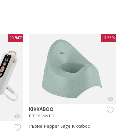
-10.94%
-11.56%
KIKKABOO
BEBEMAMA.BG
Гърне Pepper Sage Kikkaboo
TUTI
BEBEM