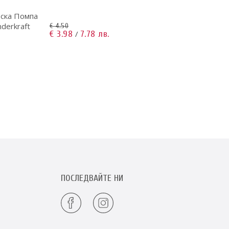
еска Помпа
Uno 
derkraft
+ Jog
€ 4.50
€ 3.98
7.78 лв.
/
€ 1,05
€ 721
ПОСЛЕДВАЙТЕ НИ