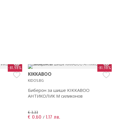
-81.98%
-81.98%
KIKKABOO
KIK
KIDOS.BG
KIDOS
Биберон за шише KIKKABOO
Бибе
АНТИКОЛИК M силиконов
АНТИ
€ 3.33
€ 3.33
€ 0.60
1.17 лв.
€ 0.6
/