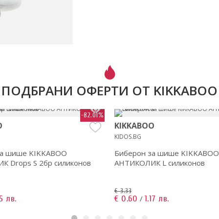
ПОДБРАНИ ОФЕРТИ ОТ KIKKABOO
-82.01%
O
KIKKABOO
KIDOS.BG
за шише KIKKABOO
Биберон за шише KIKKABOO
 Drops S 2бр силиконов
АНТИКОЛИК L силиконов
€ 3.33
15 лв.
€ 0.60
1.17 лв.
/