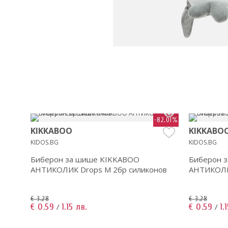
70.91%
-82.01%
KIKKABOO
KIKKABO
KIDOS.BG
KIDOS.BG
Биберон за шише KIKKABOO
Биберон 
АНТИКОЛИК Drops M 2бр силиконов
АНТИКОЛИК
€ 3.28
€ 3.28
€ 0.59
1.15 лв.
€ 0.59
1.
/
/