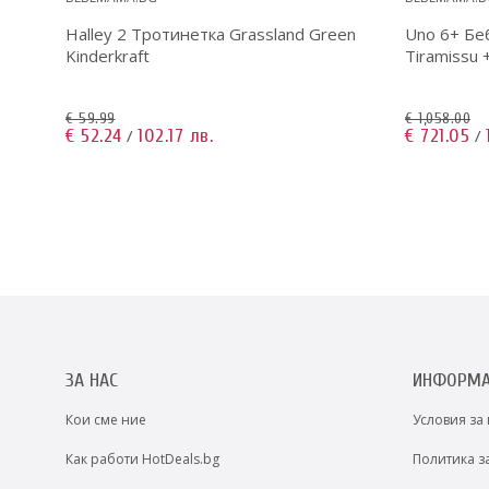
Halley 2 Тротинетка Grassland Green
Uno 6+ Бе
Kinderkraft
Tiramissu 
€ 59.99
€ 1,058.00
€ 52.24
102.17 лв.
€ 721.05
/
/
ЗА НАС
ИНФОРМ
Кои сме ние
Условия за
Как работи HotDeals.bg
Политика з