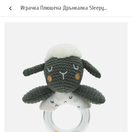
Играчка Плюшена Дрънкалка Sleepy
Sheep Kikkaboo