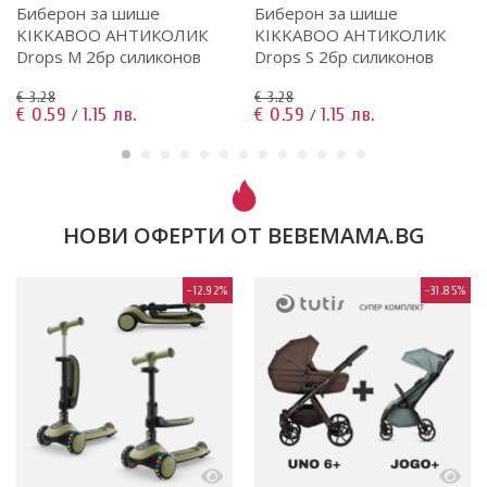
Биберон за шише
Биберон за шише
KIKKABOO АНТИКОЛИК
KIKKABOO АНТИКОЛИК
Drops M 2бр силиконов
Drops S 2бр силиконов
€ 3.28
€ 3.28
€ 0.59
1.15 лв.
€ 0.59
1.15 лв.
/
/
НОВИ ОФЕРТИ ОТ BEBEMAMA.BG
-12.92%
-31.85%