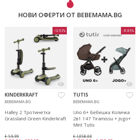
НОВИ ОФЕРТИ ОТ BEBEMAMA.BG
-12.92%
-31.85%
KINDERKRAFT
TUTIS
BEBEMAMA.BG
BEBEMAMA.BG
Halley 2 Тротинетка
Uno 6+ Бебешка Количка
Grassland Green Kinderkraft
2в1 147 Tiramissu + Jogo+
Mint Tutis
€ 59.99
€ 1,058.00