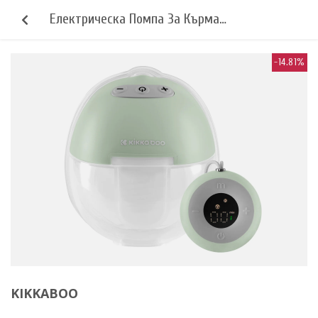
Eлектрическа Помпа За Кърма
Преносима С Дистанционно Управление
Iris Kikkaboo
-14.81%
KIKKABOO