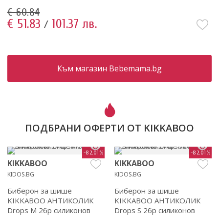
€ 60.84
€ 51.83
101.37 лв.
/
Към магазин Bebemama.bg
ПОДБРАНИ ОФЕРТИ ОТ KIKKABOO
-82.01%
-82.01%
KIKKABOO
KIKKABOO
KIDOS.BG
KIDOS.BG
Биберон за шише
Биберон за шише
KIKKABOO АНТИКОЛИК
KIKKABOO АНТИКОЛИК
Drops M 2бр силиконов
Drops S 2бр силиконов