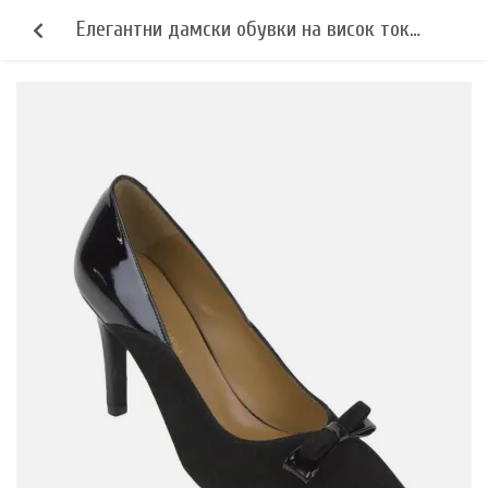
Елегантни дамски обувки на висок ток
9 см в черна кожа с панделка
19140BLACK