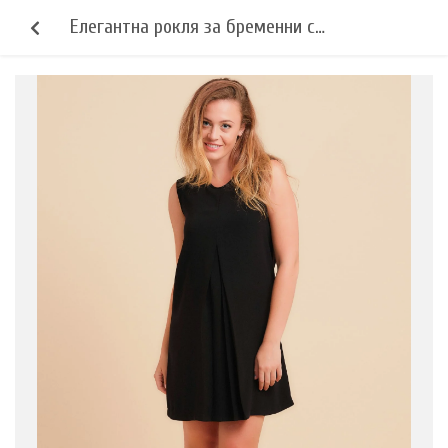
Елегантна рокля за бременни с
плисиран елемент