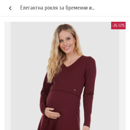
Елегантна рокля за бременни и
кърмещи - бордо
-26.12%