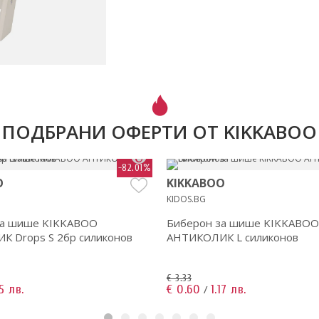
ПОДБРАНИ ОФЕРТИ ОТ KIKKABOO
-82.01%
O
KIKKABOO
KIDOS.BG
за шише KIKKABOO
Биберон за шише KIKKABOO
 Drops S 2бр силиконов
АНТИКОЛИК L силиконов
€ 3.33
15 лв.
€ 0.60
1.17 лв.
/