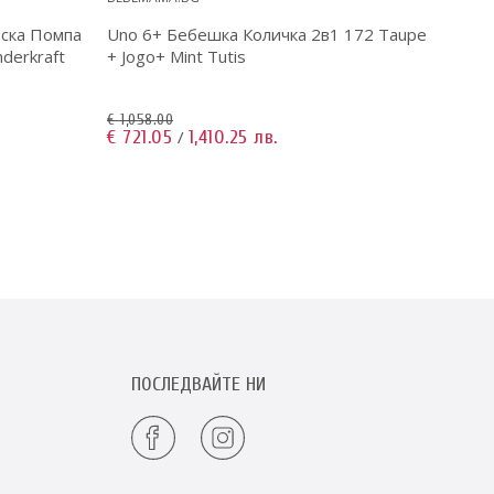
еска Помпа
Uno 6+ Бебешка Количка 2в1 172 Taupe
derkraft
+ Jogo+ Mint Tutis
€ 20.4
€ 19.3
€ 1,058.00
€ 721.05
1,410.25 лв.
/
ПОСЛЕДВАЙТЕ НИ