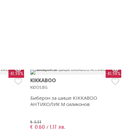
-81.98%
-81.98%
KIKKABOO
KIK
KIDOS.BG
KIDOS
Биберон за шише KIKKABOO
Бибе
АНТИКОЛИК M силиконов
АНТИ
€ 3.33
€ 3.33
€ 0.60
1.17 лв.
€ 0.6
/