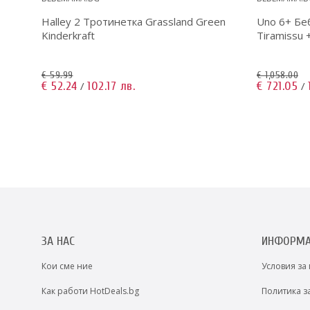
raft
Halley 2 Тротинетка Grassland Green
Uno 6+ Бе
Kinderkraft
Tiramissu 
€ 59.99
€ 1,058.00
€ 52.24
102.17 лв.
€ 721.05
/
/
ЗА НАС
ИНФОРМ
Кои сме ние
Условия за
Как работи HotDeals.bg
Политика з