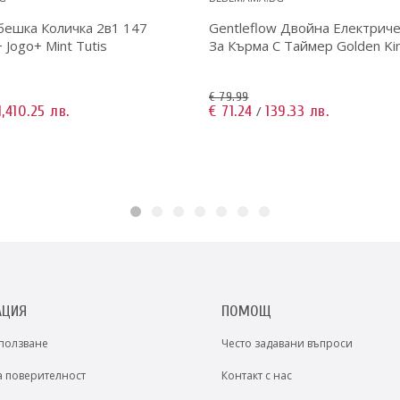
бешка Количка 2в1 147
Gentleflow Двойна Електрич
+ Jogo+ Mint Tutis
За Кърма С Таймер Golden Kin
€ 79.99
1,410.25 лв.
€ 71.24
139.33 лв.
/
АЦИЯ
ПОМОЩ
 ползване
Често задавани въпроси
а поверителност
Контакт с нас