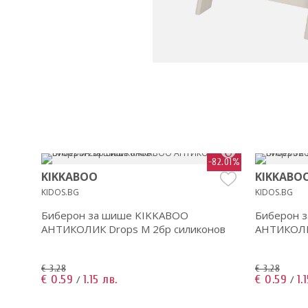
70.91%
-82.01%
KIKKABOO
KIKKABO
KIDOS.BG
KIDOS.BG
Биберон за шише KIKKABOO
Биберон 
АНТИКОЛИК Drops M 2бр силиконов
АНТИКОЛИК
€ 3.28
€ 3.28
€ 0.59
1.15 лв.
€ 0.59
1.
/
/