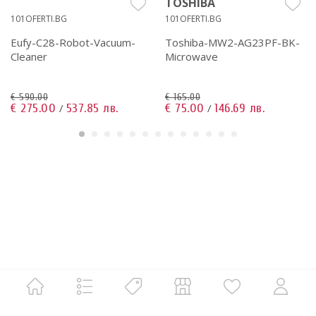
TOSHIBA
101OFERTI.BG
101OFERTI.BG
Еufy-C28-Robot-Vacuum-
Toshiba-MW2-AG23PF-BK-
Cleaner
Microwave
€ 590.00
€ 165.00
€ 275.00
537.85 лв.
€ 75.00
146.69 лв.
/
/