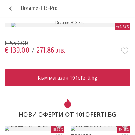
Dreame-H13-Pro
-74.73%
€ 550.00
€ 139.00
271.86 лв.
/
Към магазин 101oferti.bg
НОВИ ОФЕРТИ ОТ 101OFERTI.BG
-53.39%
-54.55%