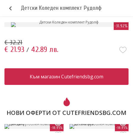
Детски Коледен комплект Рудолф
-31.92%
€ 32.21
€ 21.93
42.89 лв.
/
Към магазин Cutefriendsbg.com
НОВИ ОФЕРТИ ОТ CUTEFRIENDSBG.COM
-18.95%
-18.95%