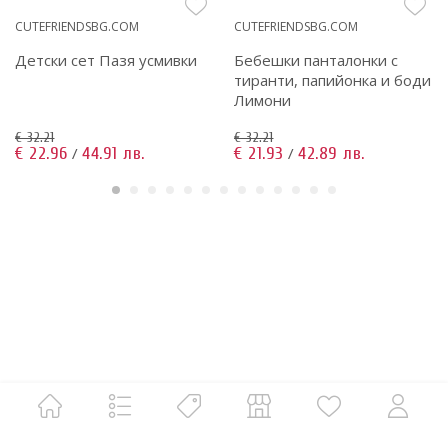
CUTEFRIENDSBG.COM
CUTEFRIENDSBG.COM
Детски сет Пазя усмивки
Бебешки панталонки с
тиранти, папийонка и боди
Лимони
€ 32.21
€ 32.21
€ 22.96
44.91 лв.
€ 21.93
42.89 лв.
/
/