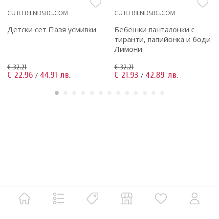
CUTEFRIENDSBG.COM
CUTEFRIENDSBG.COM
Детски сет Пазя усмивки
Бебешки панталонки с
тиранти, папийонка и боди
Лимони
€ 32.21
€ 32.21
€ 22.96
44.91 лв.
€ 21.93
42.89 лв.
/
/